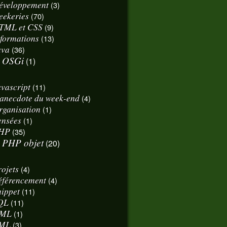
éveloppement
(3)
eekeries
(70)
TML et CSS
(9)
nformations
(13)
ava
(36)
OSGi
(1)
avascript
(11)
'anecdote du week-end
(4)
rganisation
(1)
ensées
(1)
HP
(35)
PHP objet
(20)
rojets
(4)
éférencement
(4)
nippet
(11)
QL
(11)
ML
(1)
ML
(3)