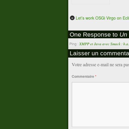
«
Let’s work OSGi Virgo on Ecl
One Response to
Un 
Ping :
XMPP et Java avec Smack : b.a.
Laisser un commenta
Votre adresse e-mail ne sera pa
Commentaire
*