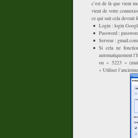
c’est de là que vient mo
vient de votre connexion
ce qui suit cela devrait 
Login : login Goog
Password : passwor
Serveur : gmail.com
Si cela ne foncti
automatiquement l’h
ou « 5223 » (mais
« Utiliser l’ancien