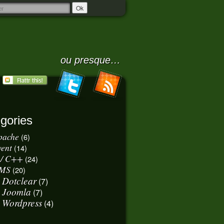
ou presque…
gories
pache
(6)
vent
(14)
 / C++
(24)
MS
(20)
Dotclear
(7)
Joomla
(7)
Wordpress
(4)