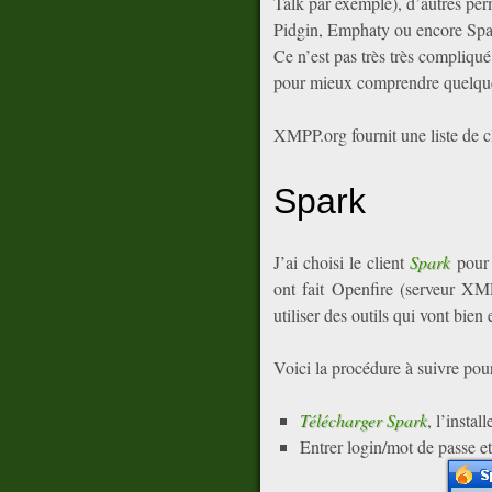
Talk par exemple), d’autres pe
Pidgin, Emphaty ou encore Spark
Ce n’est pas très très compliqué 
pour mieux comprendre quelqu
XMPP.org fournit une liste de 
Spark
J’ai choisi le client
Spark
pour 
ont fait Openfire (serveur XM
utiliser des outils qui vont bien
Voici la procédure à suivre pour
Télécharger Spark
, l’install
Entrer login/mot de passe et