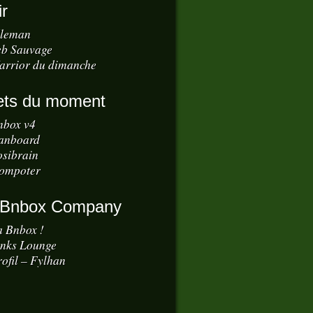
ir
dleman
eb Sauvage
arrior du dimanche
ets du moment
nbox v4
anboard
osibrain
ompoter
 Bnbox Company
a Bnbox !
inks Lounge
ofil – Fylhan