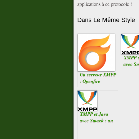
applications à ce protocole !
Dans Le Même Style
XMPP e
avec Sm
ba
Un serveur XMPP
: Openfire
XMPP et Java
avec Smack : un
peu de Privacy