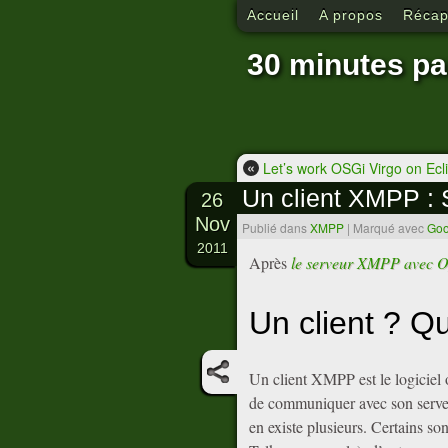
Accueil
A propos
Récapi
30 minutes pa
«
Let’s work OSGi Virgo on Ecl
Un client XMPP : 
26
Nov
Publié dans
XMPP
|
Marqué avec
Goo
2011
Après
le serveur XMPP avec O
Un client ? Q
Un client XMPP est le logiciel ou
de communiquer avec son serveu
en existe plusieurs. Certains s