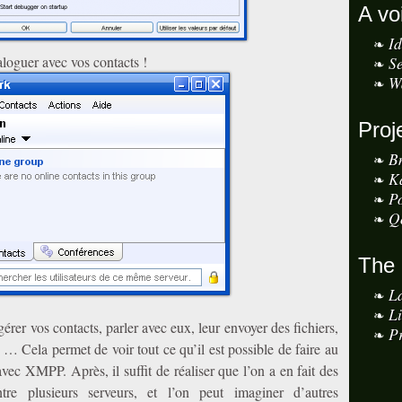
A vo
I
loguer avec vos contacts !
S
W
Proj
B
K
P
Q
The
L
L
gérer vos contacts, parler avec eux, leur envoyer des fichiers,
Pr
 … Cela permet de voir tout ce qu’il est possible de faire au
vec XMPP. Après, il suffit de réaliser que l’on a en fait des
tre plusieurs serveurs, et l’on peut imaginer d’autres