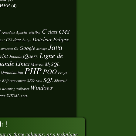
MPP
(4)
s
C
CMS
class
d
Apache
attribut
Anecdote
Eclipse
Dotclear
date
eur
CSS
design
Java
Google
Git
xpression
héritage
Ligne de
ript
jQuery
Joomla
ande
Linux
MySQL
Maven
PHP
POO
Optimisation
Projet
SQL
x
SEO
Référencement
Sécurité
Shell
Windows
l Rewriting
Wallpaper
ess
XHTML
XML
h !
ur or three columns: or a technique