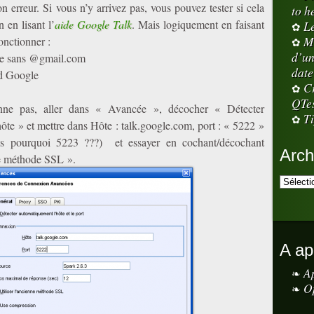
n erreur. Si vous n’y arrivez pas, vous pouvez tester si cela
to h
 en lisant l’
aide Google Talk
. Mais logiquement en faisant
L
M
fonctionner :
d’un
le sans @gmail.com
date
d Google
Cr
QTe
onne pas, aller dans « Avancée », décocher « Détecter
Ti
ôte » et mettre dans Hôte : talk.google.com, port : « 5222 »
 pourquoi 5223 ???) et essayer en cochant/décochant
Arch
ne méthode SSL ».
A ap
A
O