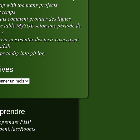
elp with too many projects
e temps
ais comment grouper des lignes
e table MySQL selon une période de
 ?
éer et exécuter des tests cases avec
stLib
ps to dig into git log
ives
prendre
pprendre PHP
penClassRooms