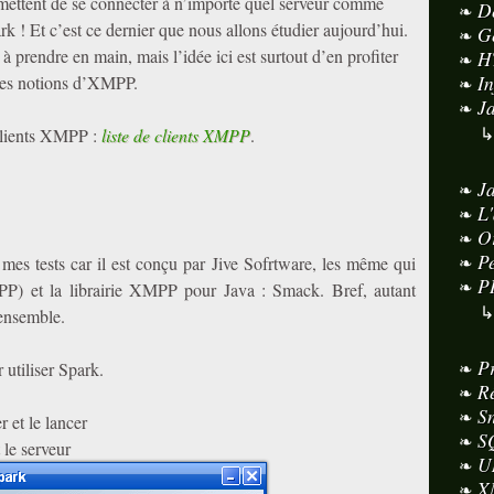
rmettent de se connecter à n’importe quel serveur comme
D
 ! Et c’est ce dernier que nous allons étudier aujourd’hui.
G
à prendre en main, mais l’idée ici est surtout d’en profiter
H
I
es notions d’XMPP.
J
clients XMPP :
liste de clients XMPP
.
J
L
O
P
mes tests car il est conçu par Jive Sofrtware, les même qui
P
PP) et la librairie XMPP pour Java : Smack. Bref, autant
 ensemble.
P
 utiliser Spark.
R
S
er et le lancer
S
 le serveur
U
X