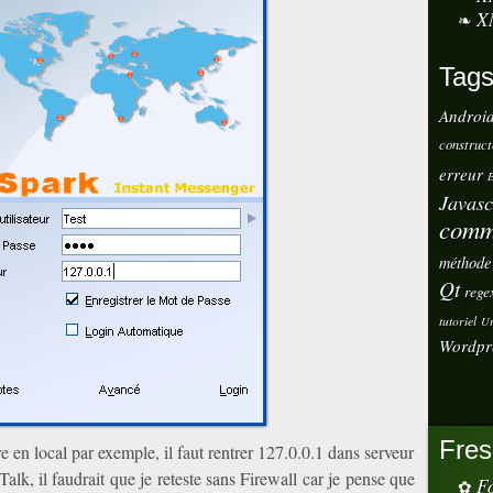
X
Tag
Androi
construct
erreur
E
Javasc
comm
méthode
Qt
rege
tutoriel
Ur
Wordpr
Fres
 en local par exemple, il faut rentrer 127.0.0.1 dans serveur
lk, il faudrait que je reteste sans Firewall car je pense que
Fo