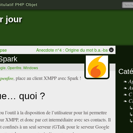
tulatif PHP Objet
r jour
»
ipse
Anecdote n°4 : Origine du mot b.a.-ba
Spark
gle
,
Openfire
,
Windows
Caté
penfire
, place au client XMPP avec Spark !
A
A
ue… quoi ?
C
C
 l’outil à la disposition de l’utilisateur pour lui permettre
r XMPP, et donc par cet intermédiaire avec ses contacts. Il
ont confinés à un seul serveur (GTalk pour le serveur Google