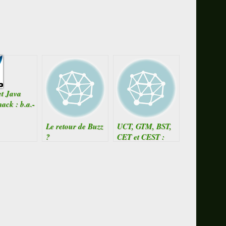
t Java
ack : b.a.-
Le retour de Buzz
UCT, GTM, BST,
?
CET et CEST :
mes amis !