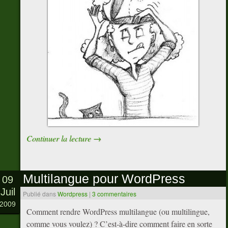
Continuer la lecture
→
Multilangue pour WordPress
09
Juil
Publié dans
Wordpress
|
3 commentaires
2009
Comment rendre WordPress multilangue (ou multilingue,
comme vous voulez) ? C’est-à-dire comment faire en sorte