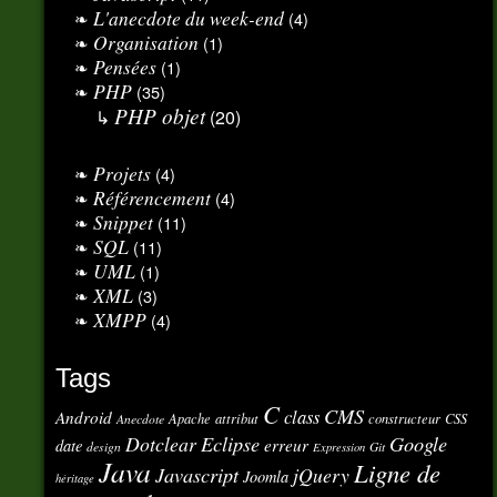
L'anecdote du week-end
(4)
Organisation
(1)
Pensées
(1)
PHP
(35)
PHP objet
(20)
Projets
(4)
Référencement
(4)
Snippet
(11)
SQL
(11)
UML
(1)
XML
(3)
XMPP
(4)
Tags
C
CMS
class
Android
Apache
attribut
constructeur
CSS
Anecdote
Eclipse
Google
Dotclear
erreur
date
design
Git
Expression
Java
Ligne de
Javascript
jQuery
Joomla
héritage