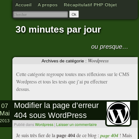
Accueil
A propos
Récapitulatif PHP Objet
30 minutes par jour
ou presque…
Wordpress
Archives de catégorie :
Cette catégorie regroupe toutes mes réflexions sur le CMS
Wordpress et tous les tests que j’ai pu effectuer
dessus.
Modifier la page d’erreur
07
Mai
404 sous WordPress
2013
Publié dans
Wordpress
|
Laisser un commentaire
page 404
Je suis très fier de la
de ce blog :
page 404
! Mais