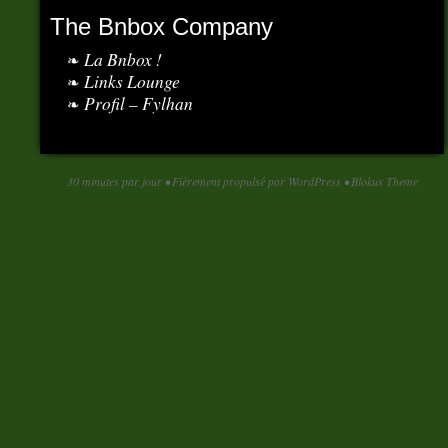
The Bnbox Company
La Bnbox !
Links Lounge
Profil – Fylhan
30 minutes par jour
•
Fièrement propulsé par WordPress
•
Blokus Theme