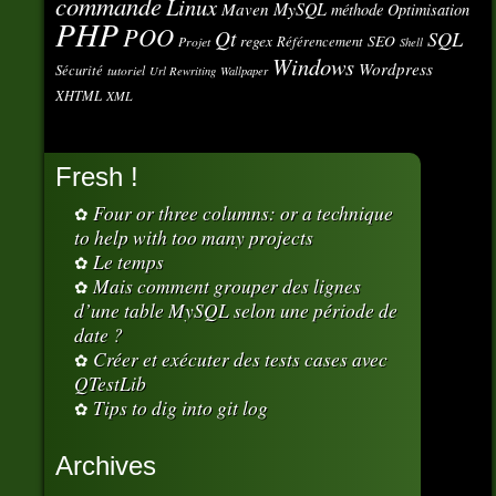
commande
Linux
MySQL
Maven
méthode
Optimisation
PHP
POO
Qt
SQL
regex
SEO
Référencement
Projet
Shell
Windows
Wordpress
Sécurité
tutoriel
Url Rewriting
Wallpaper
XHTML
XML
Fresh !
Four or three columns: or a technique
to help with too many projects
Le temps
Mais comment grouper des lignes
d’une table MySQL selon une période de
date ?
Créer et exécuter des tests cases avec
QTestLib
Tips to dig into git log
Archives