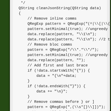
 */

QString cleanJsonString(QString data)

{

    // Remove inline comms

    QRegExp pattern = QRegExp("(^|\\[|\\{|
    pattern.setMinimal(true); //ungreedy

    data.replace(pattern, "\\1\n");

    data.replace(pattern, "\\1\n"); //2 ti
    // Remove bloc comms

    pattern = QRegExp("/\\*.*\\*/");

    pattern.setMinimal(true); //ungreedy

    data.replace(pattern, "");

    // Add first and last brace

    if (!data.startsWith("{")) {

        data = "{\n"+data;

    }

    if (!data.endsWith("}")) {

        data += "\n}";

    }

    // Remove commas before } or ]

    pattern = QRegExp(",(\\s*[}\\]])");
