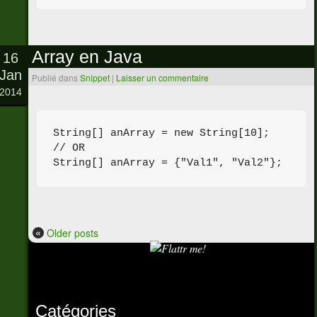
Array en Java
16
Jan
Publié dans
Snippet
|
Laisser un commentaire
2014
String[] anArray = new String[10];

// OR

«
Older posts
Catégories