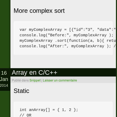
More complex sort
var myComplexArray = [{"id":"3", "data":"
console.log("Before:", myComplexArray ); 
myComplexArray .sort(function(a, b){ retur
Array en C/C++
16
Jan
Publié dans
Snippet
|
Laisser un commentaire
2014
Static
int anArray[] = { 1, 2 };

// OR
