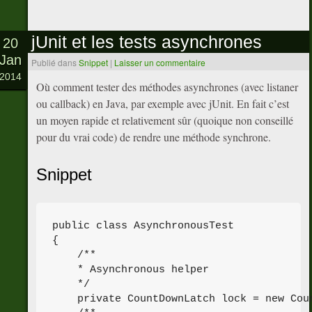
jUnit et les tests asynchrones
20
Jan
Publié dans
Snippet
|
Laisser un commentaire
2014
Où comment tester des méthodes asynchrones (avec listaner
ou callback) en Java, par exemple avec jUnit. En fait c’est
un moyen rapide et relativement sûr (quoique non conseillé
pour du vrai code) de rendre une méthode synchrone.
Snippet
public class AsynchronousTest

{

    /**

    * Asynchronous helper

    */

    private CountDownLatch lock = new Coun