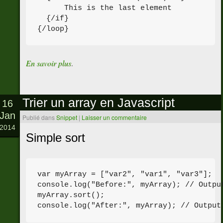
      This is the last element

  {/if}

En savoir plus
.
Trier un array en Javascript
16
Jan
Publié dans
Snippet
|
Laisser un commentaire
2014
Simple sort
var myArray = ["var2", "var1", "var3"];

console.log("Before:", myArray); // Output
myArray.sort();
