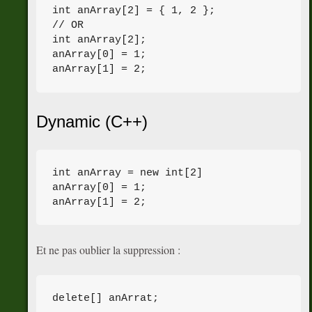
int anArray[2] = { 1, 2 };

// OR

int anArray[2];

anArray[0] = 1;

Dynamic (C++)
int anArray = new int[2]

anArray[0] = 1;

Et ne pas oublier la suppression :