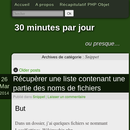
Accueil
A propos
Récapitulatif PHP Objet
30 minutes par jour
ou presque…
Snippet
Archives de catégorie :
«
Older posts
Récupèrer une liste contenant une
26
Mar
partie des noms de fichiers
2014
Publié dans
Snippet
|
Laisser un commentaire
But
Dans un dossier, j’ai quelques fichiers se nommant
LocalSettings_Wikimachin.php,