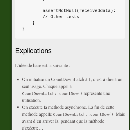
        assertNotNull(receiveddata);

        // Other tests

    }

Explications
L’idée de base est la suivante :
On initialise un CountDownLatch à 1, c’est-à-dire à un
seul usage. Chaque appel à
représente une
CountDownLatch::countDow()
utilisation.
On exécute la méthode asynchrone. La fin de cette
méthode appelle
. Mais
CountDownLatch::countDow()
avant d’en arriver là, pendant que la méthode
s’exécute…