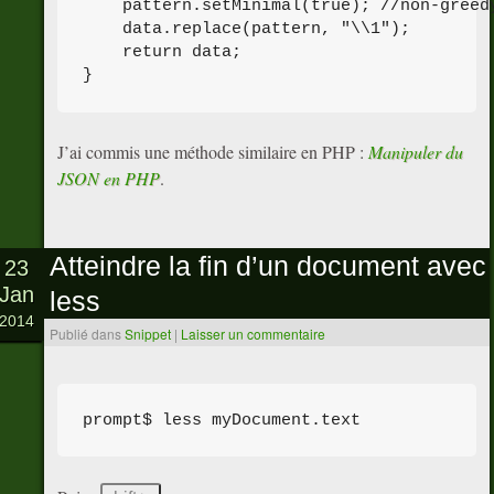
    pattern.setMinimal(true); //non-greedy
    data.replace(pattern, "\\1");

    return data;

J’ai commis une méthode similaire en PHP :
Manipuler du
JSON en PHP
.
Atteindre la fin d’un document avec
23
Jan
less
2014
Publié dans
Snippet
|
Laisser un commentaire