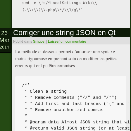
sed -e \'s/^LocalSettings_Wiki\\
(.\\+\\)\\.php\\*/\\1/g\'`
Corriger une string JSON en Qt
26
Mar
Publié dans
Snippet
|
Laisser un commentaire
2014
La méthode ci-dessous permet d’autoriser une syntaxe
moins rigoureuse en prenant soin de modifier les petites
erreurs qui ont pu être commises.
/**

 * Clean a string

 * * Remove comments ("//" and "/*")

 * * Add first and last braces ("{" and "}
 * * Remove unauthorized commas

 *

 * @param data Almost JSON string that wi
 * @return Valid JSON string (or at least,