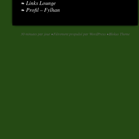
Links Lounge
Profil – Fylhan
30 minutes par jour
•
Fièrement propulsé par WordPress
•
Blokus Theme