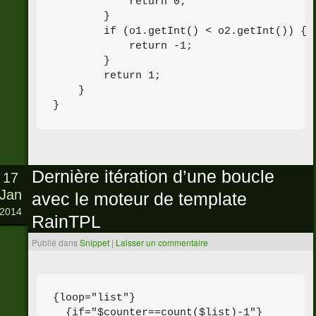
            return 0;

        }

        if (o1.getInt() < o2.getInt()) {

            return -1;

        }

        return 1;

    }

Dernière itération d’une boucle
17
Jan
avec le moteur de template
2014
RainTPL
Publié dans
Snippet
|
Laisser un commentaire
{loop="list"}

  {if="$counter==count($list)-1"}
