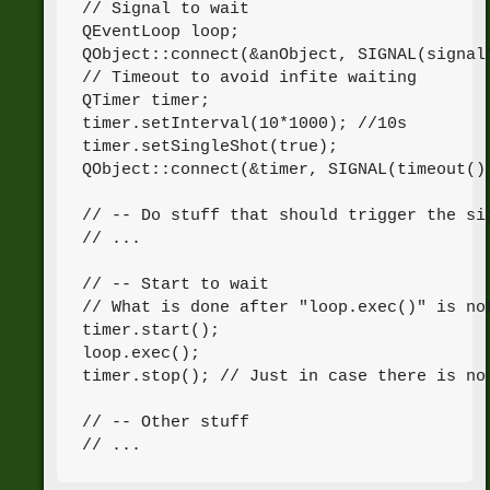
// Signal to wait

QEventLoop loop;

QObject::connect(&anObject, SIGNAL(signalT
// Timeout to avoid infite waiting

QTimer timer;

timer.setInterval(10*1000); //10s

timer.setSingleShot(true);

QObject::connect(&timer, SIGNAL(timeout())
// -- Do stuff that should trigger the sig
// ...

// -- Start to wait

// What is done after "loop.exec()" is not
timer.start();

loop.exec();

timer.stop(); // Just in case there is no 
// -- Other stuff
