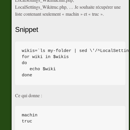
LocalSettings_Wikitruc.php, … Je souhaite récupérer une
liste contenant seulement « machin » et « truc ».
Snippet
wikis=`ls my-folder | sed \'/^LocalSettin
for wiki in $wikis

do

   echo $wiki

Ce qui donne :
machin
