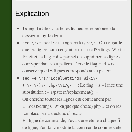
Explication
: Liste les fichiers et répertoires du
ls my-folder
dossier « my-folder »
: On ne garde
sed \'/^LocalSettings_Wiki/!d\'
que les lignes commençant par « LocalSettings_Wiki ».
En effet, le flag « d » permet de supprimer les lignes
correspondantes au pattern. Donc le flag « !d » ne
conserve que les lignes correspondant au pattern.
sed -e \'s/^LocalSettings_Wiki\\
: Le flag « s » lance une
(.\\+\\)\\.php/\\1/g\'`
substitution : « s/pattern/replacement/g ».
On cherche toutes les lignes qui contiennent par
« LocalSettings_Wiki(quelque chose).php » et on les
remplace par « quelque chose ».
En ligne de commande, j’avais une étoile à chaque fin
de ligne, j’ai donc modifié la commande comme suite :