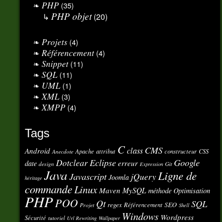
PHP
(35)
PHP objet
(20)
Projets
(4)
Référencement
(4)
Snippet
(11)
SQL
(11)
UML
(1)
XML
(3)
XMPP
(4)
Tags
C
CMS
class
Android
Apache
attribut
constructeur
CSS
Anecdote
Eclipse
Google
Dotclear
erreur
date
design
Git
Expression
Java
Ligne de
Javascript
jQuery
Joomla
héritage
commande
Linux
MySQL
Maven
méthode
Optimisation
PHP
POO
Qt
SQL
regex
SEO
Référencement
Projet
Shell
Windows
Wordpress
Sécurité
tutoriel
Url Rewriting
Wallpaper