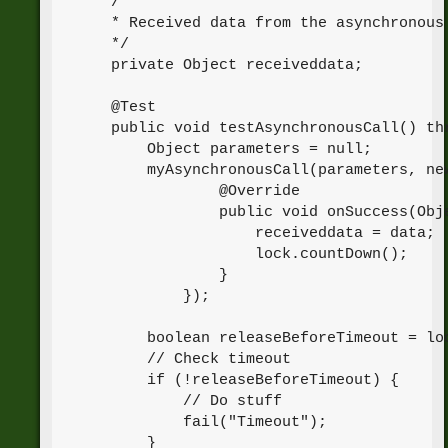
    /**

    * Received data from the asynchronous 
    */

    private Object receiveddata;

    @Test

    public void testAsynchronousCall() thr
        Object parameters = null;

        myAsynchronousCall(parameters, new
                @Override

                public void onSuccess(Obje
                    receiveddata = data;

                    lock.countDown();

                }

            });

        boolean releaseBeforeTimeout = loc
        // Check timeout

        if (!releaseBeforeTimeout) {

            // Do stuff

            fail("Timeout");

        }
