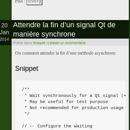
Puis :
shift+g
Attendre la fin d’un signal Qt de
20
Jan
manière synchrone
2014
Publié dans
Snippet
|
Laisser un commentaire
Ou comment attendre la fin d’une méthode asynchrone.
Snippet
/**

 * Wait synchronously for a Qt signal (+ t
 * May be useful for test purpose

 * Not recommended for production usage

 */

// -- Configure the waiting
