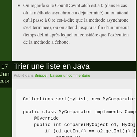
On regarde si le CountDownLatch est à 0 (dans le cas
où la méthode asynchrone a déjà terminé) ou on attend
qu’il passe à 0 (c’est-à-dire que la méthode asynchrone
s’est terminée), ou on attend jusqu’à la fin d’un timeout
(temps défini après lequel on considère que l’exécution
de la méthode a échoué.
Trier une liste en Java
17
Jan
Publié dans
Snippet
|
Laisser un commentaire
2014
Collections.sort(myList, new MyComparator(
public class MyComparator implements Compa
    @Override

    public int compare(MyObject o1, MyObje
        if (o1.getInt() == o2.getInt()) {
