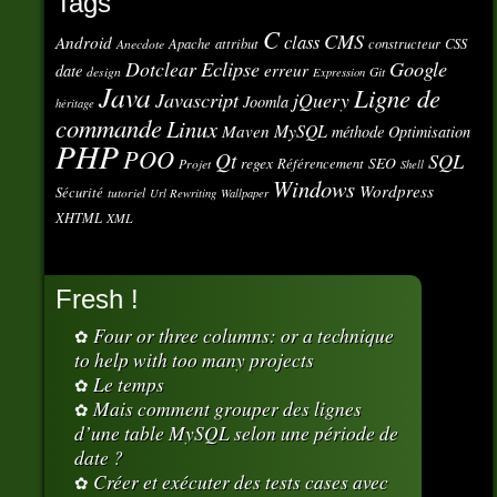
Tags
C
CMS
class
Android
Apache
attribut
constructeur
CSS
Anecdote
Eclipse
Google
Dotclear
erreur
date
design
Git
Expression
Java
Ligne de
Javascript
jQuery
Joomla
héritage
commande
Linux
MySQL
Maven
méthode
Optimisation
PHP
POO
Qt
SQL
regex
SEO
Référencement
Projet
Shell
Windows
Wordpress
Sécurité
tutoriel
Url Rewriting
Wallpaper
XHTML
XML
Fresh !
Four or three columns: or a technique
to help with too many projects
Le temps
Mais comment grouper des lignes
d’une table MySQL selon une période de
date ?
Créer et exécuter des tests cases avec