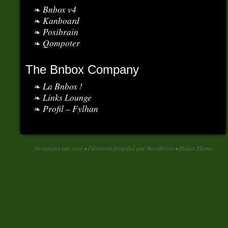
Bnbox v4
Kanboard
Posibrain
Qompoter
The Bnbox Company
La Bnbox !
Links Lounge
Profil – Fylhan
30 minutes par jour
•
Fièrement propulsé par WordPress
•
Blokus Theme