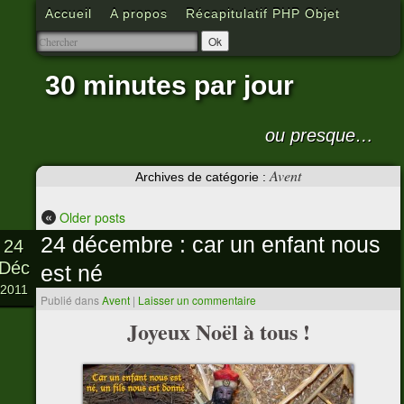
Accueil
A propos
Récapitulatif PHP Objet
30 minutes par jour
ou presque…
Avent
Archives de catégorie :
«
Older posts
24 décembre : car un enfant nous
24
Déc
est né
2011
Publié dans
Avent
|
Laisser un commentaire
Joyeux Noël à tous !