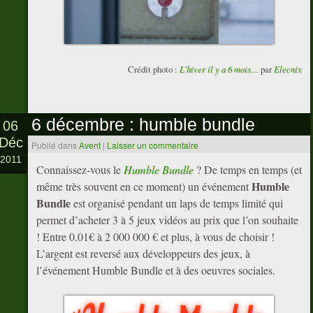
Crédit photo :
L’hiver il y a 6 mois…
par
Elecnix
6 décembre : humble bundle
06
Déc
Publié dans
Avent
|
Laisser un commentaire
2011
Connaissez-vous le
Humble Bundle
? De temps en temps (et
Humble
même très souvent en ce moment) un événement
Bundle
est organisé pendant un laps de temps limité qui
permet d’acheter 3 à 5 jeux vidéos au prix que l’on souhaite
! Entre 0.01€ à 2 000 000 € et plus, à vous de choisir !
L’argent est reversé aux développeurs des jeux, à
l’événement Humble Bundle et à des oeuvres sociales.