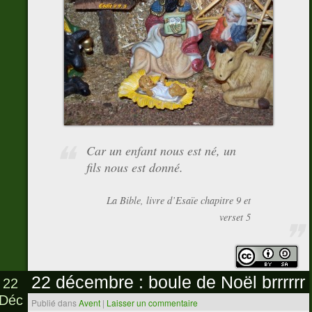
Car un enfant nous est né, un
fils nous est donné.
La Bible, livre d’Esaïe chapitre 9 et
verset 5
22 décembre : boule de Noël brrrrrr
22
Déc
Publié dans
Avent
|
Laisser un commentaire