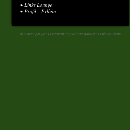
Links Lounge
Profil – Fylhan
30 minutes par jour
•
Fièrement propulsé par WordPress
•
Blokus Theme