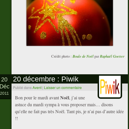
Crédit photo :
Boule de Noël
par
Raphaël Goetter
20 décembre : Piwik
20
Déc
Publié dans
Avent
|
Laisser un commentaire
2011
Noël
Bon pour le mardi avant
, j’ai une
astuce du mardi sympa à vous proposer mais… disons
qu’elle ne fait pas très Noël. Tant pis, je n’ai pas d’autre idée
!!