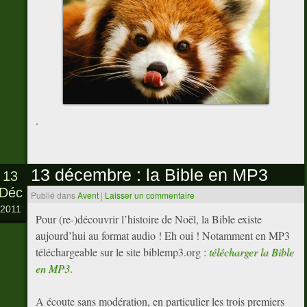
.
13 décembre : la Bible en MP3
13
Déc
Publié dans
Avent
|
Laisser un commentaire
2011
Pour (re-)découvrir l’histoire de Noël, la Bible existe
aujourd’hui au format audio ! Eh oui ! Notamment en MP3
téléchargeable sur le site biblemp3.org :
télécharger la Bible
en MP3
.
A écoute sans modération, en particulier les trois premiers