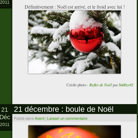
2011
Définitivement : Noël est arrivé, et le froid avec lui !
Crédit photo :
Reflet de Noël
par
Sn00ze92
21 décembre : boule de Noël
21
Déc
Publié dans
Avent
|
Laisser un commentaire
2011