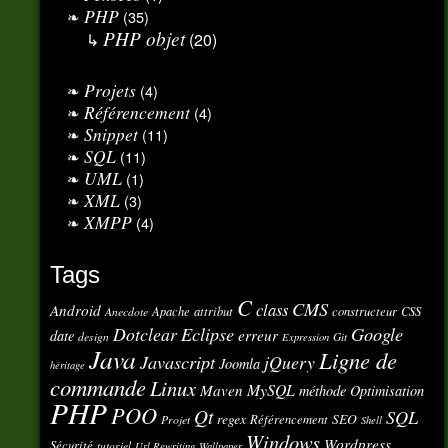
PHP
(35)
PHP objet
(20)
Projets
(4)
Référencement
(4)
Snippet
(11)
SQL
(11)
UML
(1)
XML
(3)
XMPP
(4)
Tags
C
CMS
class
Android
Apache
attribut
constructeur
CSS
Anecdote
Eclipse
Google
Dotclear
erreur
date
design
Git
Expression
Java
Ligne de
Javascript
jQuery
Joomla
héritage
commande
Linux
MySQL
Maven
méthode
Optimisation
PHP
POO
Qt
SQL
regex
SEO
Référencement
Projet
Shell
Windows
Wordpress
Sécurité
tutoriel
Url Rewriting
Wallpaper