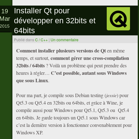
Installer Qt pour
19
Mar
développer en 32bits et
2015
64bits
Publié dans
C / C++
|
Un commentaire
Comment installer plusieurs versions de Qt
en même
comment gérer une cross-compilation
temps, et surtout,
32bits / 64bits
? Voilà un problème qui peut prendre des
C’est possible, autant sous Windows
heures à régler…
que sous Linux
.
Pour ma part, je compile sous Debian testing (
jessie
) pour
Qt5.3 ou Qt5.4 en 32bits ou 64bits, et grâce à Wine, je
compile aussi pour Windows pour Qt5.1, Qt5.3 ou Qt5.4
en 64bits. Je garde toujours un Qt5.1 sous Windows car
c’est la dernière version à fonctionner convenablement pour
Windows XP.