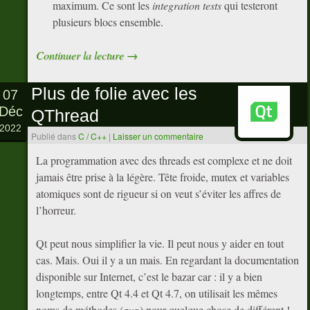
maximum. Ce sont les
integration tests
qui testeront
plusieurs blocs ensemble.
Continuer la lecture
→
Plus de folie avec les
07
Déc
QThread
2022
Publié dans
C / C++
|
Laisser un commentaire
La programmation avec des threads est complexe et ne doit
jamais être prise à la légère. Tête froide, mutex et variables
atomiques sont de rigueur si on veut s’éviter les affres de
l’horreur.
Qt peut nous simplifier la vie. Il peut nous y aider en tout
cas. Mais. Oui il y a un mais. En regardant la documentation
disponible sur Internet, c’est le bazar car : il y a bien
longtemps, entre Qt 4.4 et Qt 4.7, on utilisait les mêmes
noms de méthodes (
) pour quelque chose de différent !