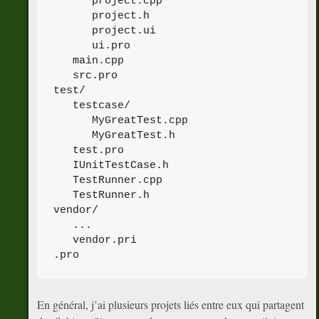
      project.cpp

      project.h

      project.ui

      ui.pro

   main.cpp

   src.pro

test/

   testcase/

      MyGreatTest.cpp

      MyGreatTest.h

   test.pro

   IUnitTestCase.h

   TestRunner.cpp

   TestRunner.h

vendor/

   ...

   vendor.pri

En général, j’ai plusieurs projets liés entre eux qui partagent