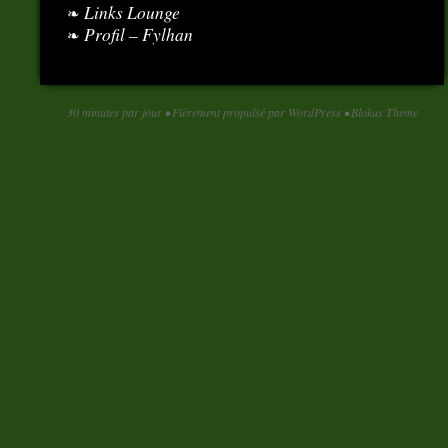
Links Lounge
Profil – Fylhan
30 minutes par jour
•
Fièrement propulsé par WordPress
•
Blokus Theme