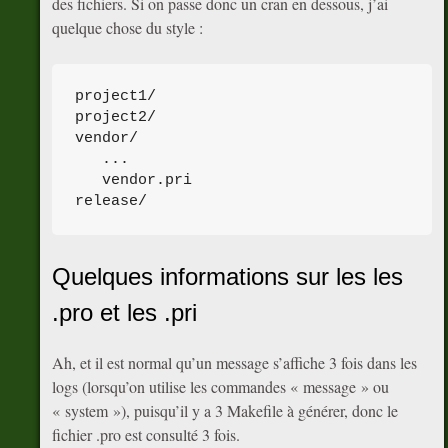
des fichiers. Si on passe donc un cran en dessous, j’ai
quelque chose du style :
project1/

project2/

vendor/

   ...

   vendor.pri

release/
Quelques informations sur les les
.pro et les .pri
Ah, et il est normal qu’un message s’affiche 3 fois dans les
logs (lorsqu’on utilise les commandes « message » ou
« system »), puisqu’il y a 3 Makefile à générer, donc le
fichier .pro est consulté 3 fois.