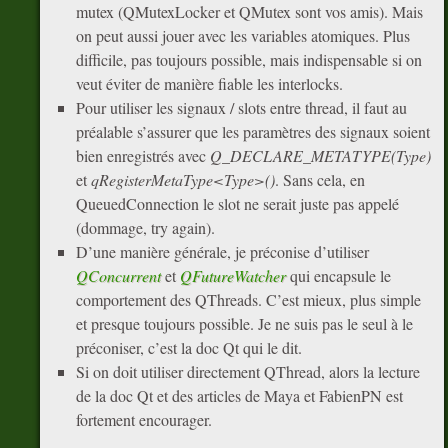
mutex (QMutexLocker et QMutex sont vos amis). Mais
on peut aussi jouer avec les variables atomiques. Plus
difficile, pas toujours possible, mais indispensable si on
veut éviter de manière fiable les interlocks.
Pour utiliser les signaux / slots entre thread, il faut au
préalable s’assurer que les paramètres des signaux soient
bien enregistrés avec
Q_DECLARE_METATYPE(Type)
et
qRegisterMetaType<Type>()
. Sans cela, en
QueuedConnection le slot ne serait juste pas appelé
(dommage, try again).
D’une manière générale, je préconise d’utiliser
QConcurrent
et
QFutureWatcher
qui encapsule le
comportement des QThreads. C’est mieux, plus simple
et presque toujours possible. Je ne suis pas le seul à le
préconiser, c’est la doc Qt qui le dit.
Si on doit utiliser directement QThread, alors la lecture
de la doc Qt et des articles de Maya et FabienPN est
fortement encourager.