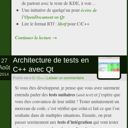
de partout avec le reste de KDE, à voir…
Une initiative de quelqu’un pour
écrire de
l’OpenDocument en Qt
Lire le format RTf :
librtf
pour C/C++
Continuer la lecture
→
Architecture de tests en
27
Août
C++ avec Qt
2014
Publié dans
C / C++
|
Laisser un commentaire
Si vous êtes développeur, je pense que vous avez surement
tests unitaires
entendu parler des
(
unit test
) et j’espère que
vous êtes convaincu de leur utilité ! Tester unitairement un
morceau de code, c’est vérifier que celui-ci fait ce que l’on
souhaite dans de multiples situations. Ensuite, on peut
tests d’intégration
passer sereinement aux
qui vont tester