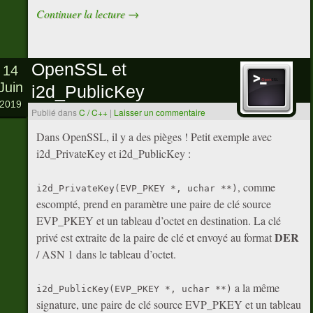
Continuer la lecture
→
OpenSSL et
14
Juin
i2d_PublicKey
2019
Publié dans
C / C++
|
Laisser un commentaire
Dans OpenSSL, il y a des pièges ! Petit exemple avec
i2d_PrivateKey et i2d_PublicKey :
, comme
i2d_PrivateKey(EVP_PKEY *, uchar **)
escompté, prend en paramètre une paire de clé source
EVP_PKEY et un tableau d’octet en destination. La clé
DER
privé est extraite de la paire de clé et envoyé au format
/ ASN 1 dans le tableau d’octet.
a la même
i2d_PublicKey(EVP_PKEY *, uchar **)
signature, une paire de clé source EVP_PKEY et un tableau