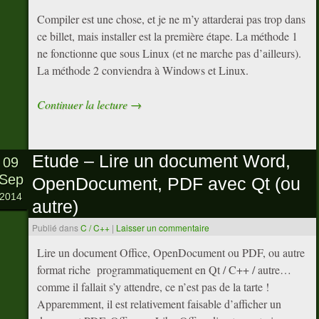
Compiler est une chose, et je ne m’y attarderai pas trop dans
ce billet, mais installer est la première étape. La méthode 1
ne fonctionne que sous Linux (et ne marche pas d’ailleurs).
La méthode 2 conviendra à Windows et Linux.
Continuer la lecture
→
Etude – Lire un document Word,
09
Sep
OpenDocument, PDF avec Qt (ou
2014
autre)
Publié dans
C / C++
|
Laisser un commentaire
Lire un document Office, OpenDocument ou PDF, ou autre
format riche programmatiquement en Qt / C++ / autre…
comme il fallait s’y attendre, ce n’est pas de la tarte !
Apparemment, il est relativement faisable d’afficher un