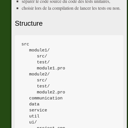
séparer le code source du code des tests unitaires,
choisir lors de la compilation de lancer les tests ou non.
Structure
src

   module1/

      src/

      test/

      module1.pro

   module2/

      src/

      test/

      module2.pro

   communication

   data

   service

   util

   ui/
