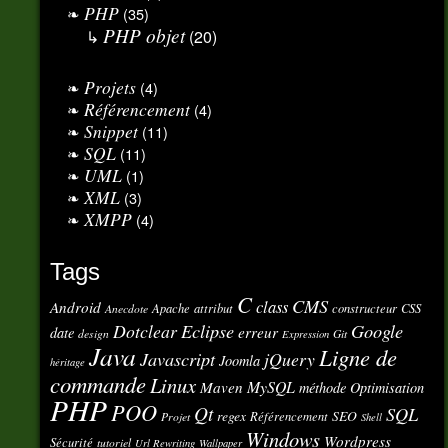
PHP
(35)
PHP objet
(20)
Projets
(4)
Référencement
(4)
Snippet
(11)
SQL
(11)
UML
(1)
XML
(3)
XMPP
(4)
Tags
C
CMS
class
Android
Apache
attribut
constructeur
CSS
Anecdote
Eclipse
Google
Dotclear
erreur
date
design
Git
Expression
Java
Ligne de
Javascript
jQuery
Joomla
héritage
commande
Linux
MySQL
Maven
méthode
Optimisation
PHP
POO
Qt
SQL
regex
SEO
Référencement
Projet
Shell
Windows
Wordpress
Sécurité
tutoriel
Url Rewriting
Wallpaper