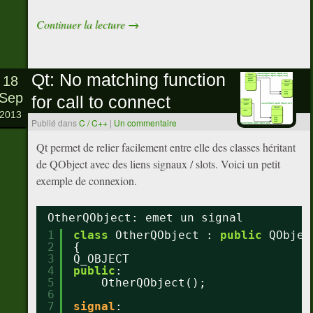
Continuer la lecture
→
Qt: No matching function
18
Sep
for call to connect
2013
Publié dans
C / C++
|
Un commentaire
Qt permet de relier facilement entre elle des classes héritant
de QObject avec des liens signaux / slots. Voici un petit
exemple de connexion.
OtherQObject: emet un signal
1
class
OtherQObject : 
public
QObjec
2
{
3
Q_OBJECT
4
public
:
5
OtherQObject();
6
7
signal
: