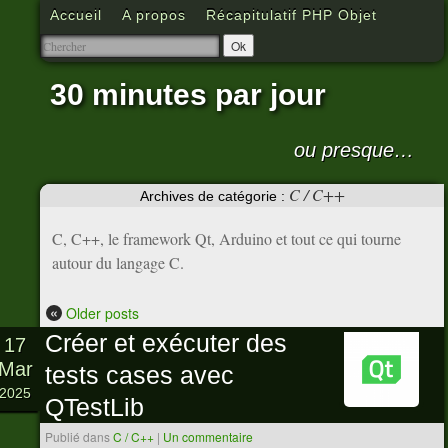
Accueil
A propos
Récapitulatif PHP Objet
30 minutes par jour
ou presque…
C / C++
Archives de catégorie :
C, C++, le framework Qt, Arduino et tout ce qui tourne
autour du langage C.
«
Older posts
Créer et exécuter des
17
Mar
tests cases avec
2025
QTestLib
Publié dans
C / C++
|
Un commentaire