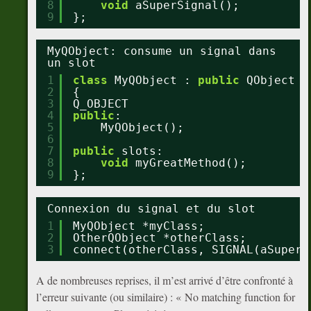
8
void
aSuperSignal();
9
};
MyQObject: consume un signal dans
un slot
1
class
MyQObject : 
public
QObject
2
{
3
Q_OBJECT
4
public
:
5
MyQObject();
6
7
public
slots:
8
void
myGreatMethod();
9
};
Connexion du signal et du slot
1
MyQObject *myClass;
2
OtherQObject *otherClass;
3
connect(otherClass, SIGNAL(aSuperS
A de nombreuses reprises, il m’est arrivé d’être confronté à
l’erreur suivante (ou similaire) : « No matching function for