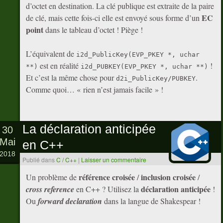
d’octet en destination. La clé publique est extraite de la paire
EC
de clé, mais cette fois-ci elle est envoyé sous forme d’un
point
dans le tableau d’octet ! Piège !
L’équivalent de
i2d_PublicKey(EVP_PKEY *, uchar
est en réalité
!
**)
i2d_PUBKEY(EVP_PKEY *, uchar **)
Et c’est la même chose pour
.
d2i_PublicKey/PUBKEY
Comme quoi… « rien n’est jamais facile » !
La déclaration anticipée
30
Mai
en C++
2018
Publié dans
C / C++
|
Laisser un commentaire
référence croisée
inclusion croisée
Un problème de
/
/
déclaration anticipée
cross reference
en C++ ? Utilisez la
!
Ou
forward declaration
dans la langue de Shakespear !