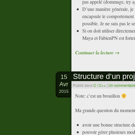
pas appelé (dommage, try a
D’une manière générale, je 
encapsule le comportement 
possible. Je ne suis pas le se
Si on doit utiliser directeme
Maya et FabienPN est forte
Continuer la lecture
→
Structure d’un proj
15
Avr
Publié dans
C / C++
|
Un commentair
2015
Note: c’est un brouillon
Ma grande question du moment, 
avoir une bonne structure de
pouvoir gérer plusieurs modul