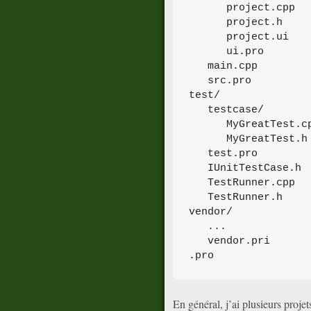
      project.cpp

      project.h

      project.ui

      ui.pro

   main.cpp

   src.pro

test/

   testcase/

      MyGreatTest.cp
      MyGreatTest.h

   test.pro

   IUnitTestCase.h

   TestRunner.cpp

   TestRunner.h

vendor/

   ...

   vendor.pri

En général, j’ai plusieurs projet