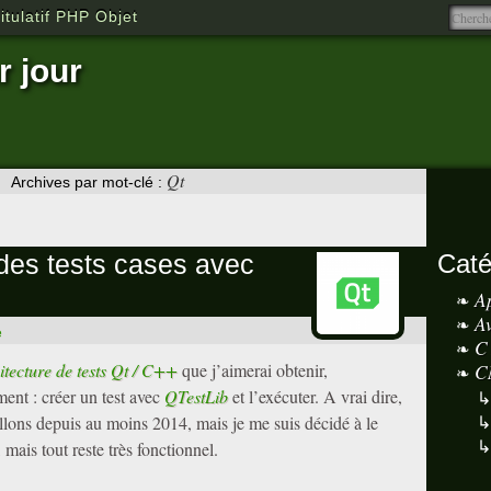
tulatif PHP Objet
r jour
Qt
Archives par mot-clé :
 des tests cases avec
Caté
A
A
e
C
itecture de tests Qt / C++
que j’aimerai obtenir,
C
t : créer un test avec
QTestLib
et l’exécuter. A vrai dire,
illons depuis au moins 2014, mais je me suis décidé à le
 mais tout reste très fonctionnel.