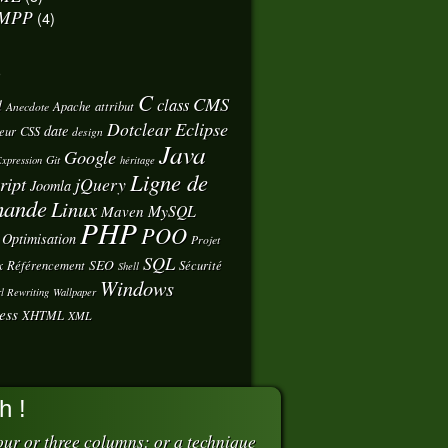
MPP
(4)
s
C
CMS
class
d
Apache
attribut
Anecdote
Eclipse
Dotclear
date
eur
CSS
design
Java
Google
Git
xpression
héritage
Ligne de
ript
jQuery
Joomla
ande
Linux
MySQL
Maven
PHP
POO
Optimisation
Projet
SQL
x
SEO
Référencement
Sécurité
Shell
Windows
l Rewriting
Wallpaper
ess
XHTML
XML
h !
ur or three columns: or a technique