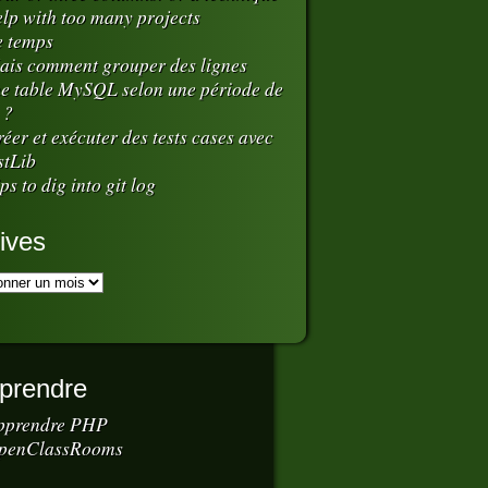
elp with too many projects
e temps
ais comment grouper des lignes
e table MySQL selon une période de
 ?
éer et exécuter des tests cases avec
stLib
ps to dig into git log
ives
prendre
pprendre PHP
penClassRooms