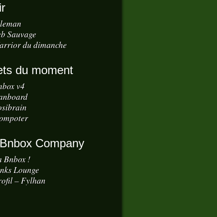
ir
dleman
eb Sauvage
arrior du dimanche
ets du moment
nbox v4
anboard
osibrain
ompoter
 Bnbox Company
a Bnbox !
inks Lounge
ofil – Fylhan