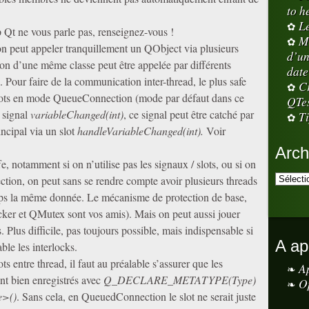
to h
L
Qt ne vous parle pas, renseignez-vous !
M
n peut appeler tranquillement un QObject via plusieurs
d’un
on d’une même classe peut être appelée par différents
date
. Pour faire de la communication inter-thread, le plus safe
Cr
/ slots en mode QueueConnection (mode par défaut dans ce
QTe
n signal
variableChanged(int)
, ce signal peut être catché par
Ti
incipal via un slot
handleVariableChanged(int).
Voir
Arch
ffe, notamment si on n’utilise pas les signaux / slots, ou si on
ction, on peut sans se rendre compte avoir plusieurs threads
ps la même donnée. Le mécanisme de protection de base,
ker et QMutex sont vos amis). Mais on peut aussi jouer
 Plus difficile, pas toujours possible, mais indispensable si
A ap
ble les interlocks.
ots entre thread, il faut au préalable s’assurer que les
A
nt bien enregistrés avec
Q_DECLARE_METATYPE(Type)
O
e>()
. Sans cela, en QueuedConnection le slot ne serait juste