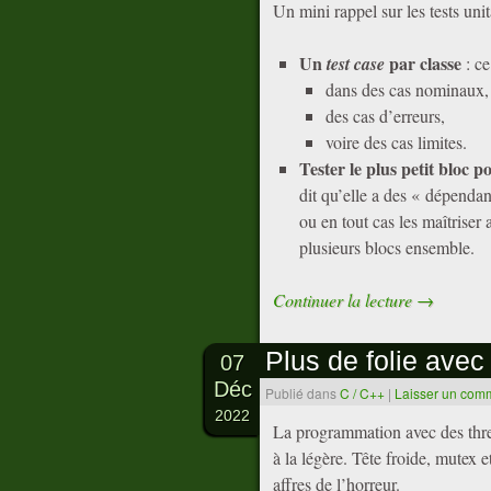
Un mini rappel sur les tests unit
Un
par classe
test case
: c
dans des cas nominaux,
des cas d’erreurs,
voire des cas limites.
Tester le plus petit bloc po
dit qu’elle a des « dépendan
ou en tout cas les maîtrise
plusieurs blocs ensemble.
Continuer la lecture
→
Plus de folie ave
07
Déc
Publié dans
C / C++
|
Laisser un com
2022
La programmation avec des threa
à la légère. Tête froide, mutex e
affres de l’horreur.