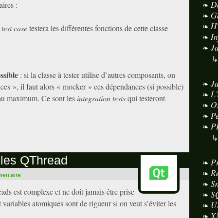
D
aires :
G
H
e
test case
testera les différentes fonctions de cette classe
I
J
ssible
: si la classe à tester utilise d’autres composants, on
J
ces », il faut alors « mocker » ces dépendances (si possible)
L
r au maximum. Ce sont les
integration tests
qui testeront
O
P
P
c les QThread
P
R
mentaire
S
ds est complexe et ne doit jamais être prise
S
t variables atomiques sont de rigueur si on veut s’éviter les
U
X