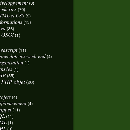
éveloppement
(3)
eekeries
(70)
TML et CSS
(9)
nformations
(13)
ava
(36)
OSGi
(1)
avascript
(11)
'anecdote du week-end
(4)
rganisation
(1)
ensées
(1)
HP
(35)
PHP objet
(20)
rojets
(4)
éférencement
(4)
nippet
(11)
QL
(11)
ML
(1)
ML
(3)