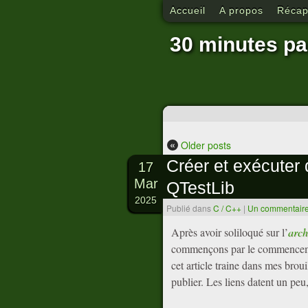
Accueil
A propos
Récapi
30 minutes pa
«
Older posts
Créer et exécuter
17
Mar
QTestLib
2025
Publié dans
C / C++
|
Un commentair
Après avoir soliloqué sur l’
arch
commençons par le commencemen
cet article traine dans mes brou
publier. Les liens datent un peu,