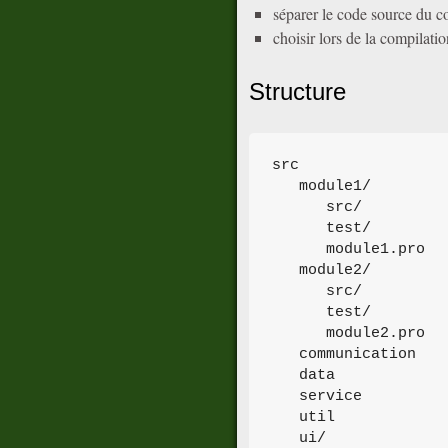
séparer le code source du co
choisir lors de la compilatio
Structure
src

   module1/

      src/

      test/

      module1.pro

   module2/

      src/

      test/

      module2.pro

   communication

   data

   service

   util

   ui/
