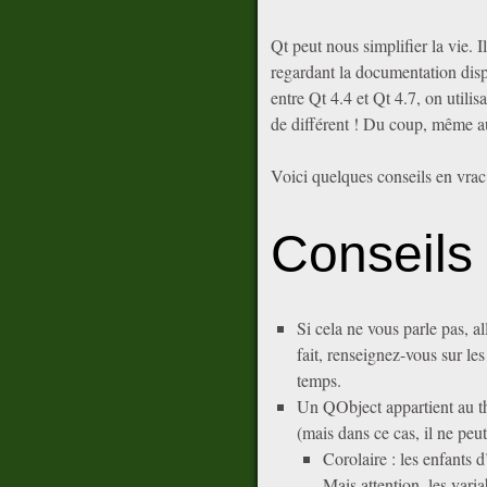
Qt peut nous simplifier la vie. 
regardant la documentation dispo
entre Qt 4.4 et Qt 4.7, on util
de différent ! Du coup, même au
Voici quelques conseils en vrac
Conseils
Si cela ne vous parle pas, al
fait, renseignez-vous sur le
temps.
Un QObject appartient au thr
(mais dans ce cas, il ne peut
Corolaire : les enfants
Mais attention, les var