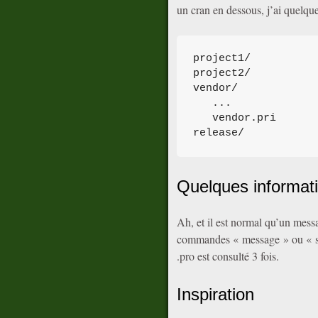
un cran en dessous, j’ai quelque
project1/

project2/

vendor/

   ...

   vendor.pri

release/
Quelques informatio
Ah, et il est normal qu’un messag
commandes « message » ou « sys
.pro est consulté 3 fois.
Inspiration