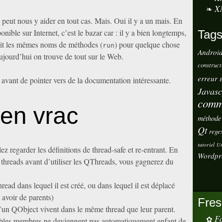
X
Il peut nous y aider en tout cas. Mais. Oui il y a un mais. En
nible sur Internet, c’est le bazar car : il y a bien longtemps,
Tag
isait les mêmes noms de méthodes (
) pour quelque chose
run
Androi
jourd’hui on trouve de tout sur le Web.
construct
erreur
 avant de pointer vers de la documentation intéressante.
E
Javasc
comm
 en vrac
méthode
Qt
rege
tutoriel
Ur
lez regarder les définitions de thread-safe et re-entrant. En
Wordpr
s threads avant d’utiliser les QThreads, vous gagnerez du
ead dans lequel il est créé, ou dans lequel il est déplacé
 avoir de parents)
Fres
 d’un QObject vivent dans le même thread que leur parent.
Fo
iables membres ne deviennent pas automatiquement enfant de