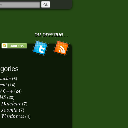
ou presque…
gories
pache
(6)
vent
(14)
 / C++
(24)
MS
(20)
Dotclear
(7)
Joomla
(7)
Wordpress
(4)