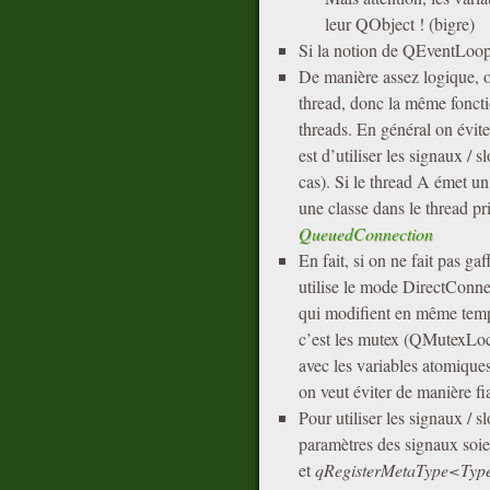
leur QObject ! (bigre)
Si la notion de QEventLoop 
De manière assez logique, o
thread, donc la même foncti
threads. En général on évite
est d’utiliser les signaux 
cas). Si le thread A émet u
une classe dans le thread pr
QueuedConnection
En fait, si on ne fait pas ga
utilise le mode DirectConne
qui modifient en même tem
c’est les mutex (QMutexLoc
avec les variables atomiques.
on veut éviter de manière fia
Pour utiliser les signaux / sl
paramètres des signaux soie
et
qRegisterMetaType<Typ