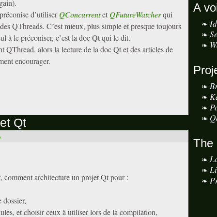
gain).
A vo
préconise d’utiliser
QConcurrent
et
QFutureWatcher
qui
I
des QThreads. C’est mieux, plus simple et presque toujours
S
ul à le préconiser, c’est la doc Qt qui le dit.
W
nt QThread, alors la lecture de la doc Qt et des articles de
ment encourager.
Proj
B
K
P
Q
et Qt
e
The
L
L
comment architecture un projet Qt pour :
Pr
 dossier,
es, et choisir ceux à utiliser lors de la compilation,