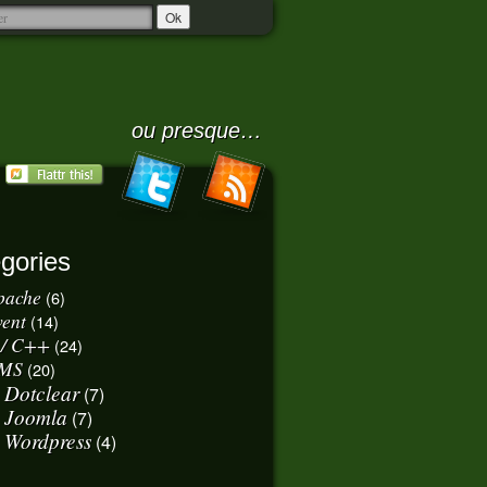
ou presque…
gories
pache
(6)
vent
(14)
 / C++
(24)
MS
(20)
Dotclear
(7)
Joomla
(7)
Wordpress
(4)