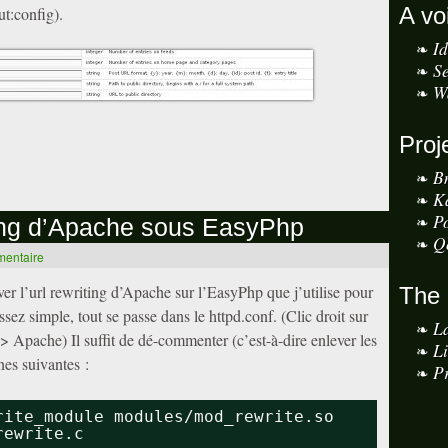
A vo
t:config).
I
S
W
Proj
B
K
P
iting d’Apache sous EasyPhp
Q
mentaire
ver l’url rewriting d’Apache sur l’EasyPhp que j’utilise pour
The
assez simple, tout se passe dans le httpd.conf. (Clic droit sur
L
 Apache) Il suffit de dé-commenter (c’est-à-dire enlever les
L
nes suivantes :
Pr
rite_module modules/mod_rewrite.so
rewrite.c