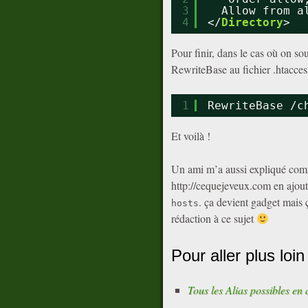
3
Allow from a
4
</
Directory
>
Pour finir, dans le cas où on sou
RewriteBase au fichier .htacces
1
RewriteBase 
/c
Et voilà !
Un ami m’a aussi expliqué comme
http://cequejeveux.com en ajou
. ça devient gadget mais ça
hosts
rédaction à ce sujet
Pour aller plus loin
Tous les Alias possibles en