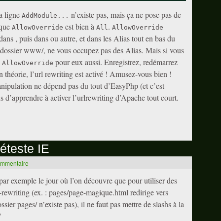
la ligne
n’existe pas, mais ça ne pose pas de
AddModule...
 que
est bien à
.
AllowOverride
All
AllowOverride
 dans
, puis dans
ou autre, et dans les Alias tout en bas du
le dossier www/, ne vous occupez pas des Alias. Mais si vous
s
pour eux aussi. Enregistrez, redémarrez
AllowOverride
théorie, l’url rewriting est activé ! Amusez-vous bien !
nipulation ne dépend pas du tout d’EasyPhp (et c’est
ens d’apprendre à activer l’urlrewriting d’Apache tout court.
déteste IE
ommentaire
 par exemple le jour où l’on découvre que pour utiliser des
rl-rewriting (ex. : pages/page-magique.html redirige vers
ier pages/ n’existe pas), il ne faut pas mettre de slashs à la
/