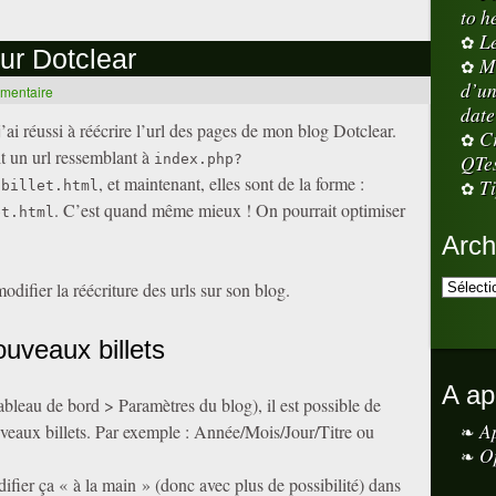
to h
L
our Dotclear
M
d’un
mmentaire
date
ai réussi à réécrire l’url des pages de mon blog Dotclear.
Cr
t un url ressemblant à
QTe
index.php?
, et maintenant, elles sont de la forme :
Ti
-billet.html
. C’est quand même mieux ! On pourrait optimiser
et.html
Arch
odifier la réécriture des urls sur son blog.
ouveaux billets
A ap
bleau de bord > Paramètres du blog), il est possible de
A
uveaux billets. Par exemple : Année/Mois/Jour/Titre ou
O
difier ça « à la main » (donc avec plus de possibilité) dans