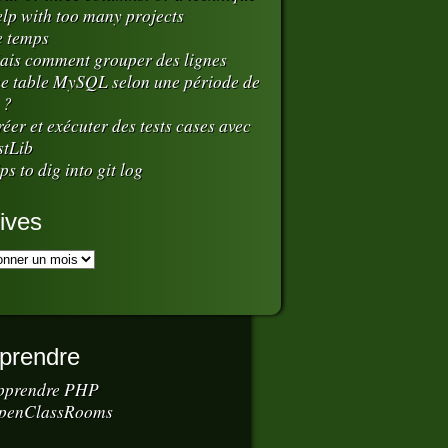
elp with too many projects
e temps
ais comment grouper des lignes
e table MySQL selon une période de
 ?
éer et exécuter des tests cases avec
stLib
ps to dig into git log
ives
prendre
pprendre PHP
penClassRooms