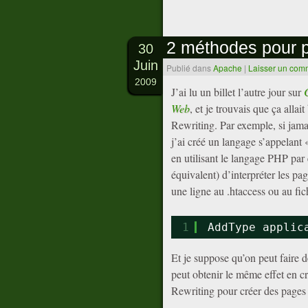
2 méthodes pour 
30
Juin
Publié dans
Apache
|
Laisser un com
2009
J’ai lu un billet l’autre jour sur
Web
, et je trouvais que ça allai
Rewriting. Par exemple, si jamai
j’ai créé un langage s’appelant
en utilisant le langage PHP par
équivalent) d’interpréter les pa
une ligne au .htaccess ou au fic
1
AddType applic
Et je suppose qu’on peut faire
peut obtenir le même effet en c
Rewriting pour créer des pages v