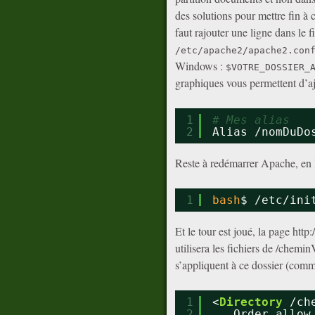
des solutions pour mettre fin à c
faut rajouter une ligne dans le 
/etc/apache2/apache2.con
Windows :
$VOTRE_DOSSIER_
graphiques vous permettent d’ajo
1
# Mes alias
2
Alias 
/nomDuDo
Reste à redémarrer Apache, en
1
bash
$ 
/etc/ini
Et le tour est joué, la page htt
utilisera les fichiers de /chemi
s’appliquent à ce dossier (comme
1
<
Directory
/ch
2
Order allow