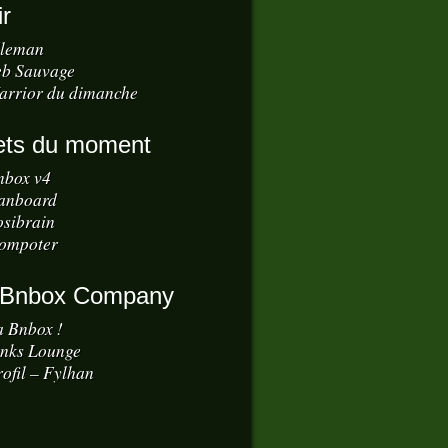
ir
dleman
eb Sauvage
arrior du dimanche
ets du moment
nbox v4
anboard
osibrain
ompoter
 Bnbox Company
a Bnbox !
inks Lounge
ofil – Fylhan