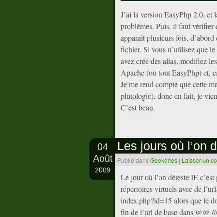
J’ai la version EasyPhp 2.0, et 
problèmes. Puis, il faut vérifier
apparait plusieurs fois, d’abord
fichier. Si vous n’utilisez que 
avez créé des alias, modifiez le
Apache (ou tout EasyPhp) et, en 
Je me rend compte que cette ma
plutologic), donc en fait, je vi
C’est beau.
Les jours où l’on 
04
Août
Publié dans
Geekeries
|
Laisser un c
2009
Le jour où l’on déteste IE c’est
répertoires virtuels avec de l’u
index.php?id=15 alors que le doss
fin de l’url de base dans @@
//