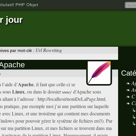
tulatif PHP Objet
r jour
Url Rewriting
hives par mot-clé :
à Apache
Caté
e
A
Apache
 l’aide d’
, il faut que celle-ci se
A
Linux
sous
, ou dans le dossier
d’Apache sous
w
www/
C
n allant à l’adresse : http://localhost/nomDeLaPage.html.
C
s pratique, par exemple moi j’ai une partition sur laquelle
e avec Linux, et une troisième qui contient mes documents
 Windows pour pouvoir gérer le système de fichiers ext3). Par
 sur ma partition Linux, et mes fichiers se trouvent dans ma
 /var/www de la partition Linux. Heureusement, il existe