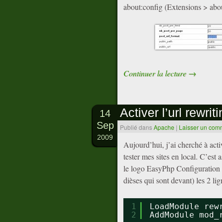
about:config (Extensions > abou
Continuer la lecture
→
Activer l’url rewr
14
Sep
Publié dans
Apache
|
Laisser un com
2009
Aujourd’hui, j’ai cherché à acti
tester mes sites en local. C’est 
le logo EasyPhp Configuration >
dièses qui sont devant) les 2 lig
1
LoadModule rew
2
AddModule mod_