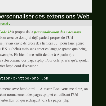
personnaliser des extensions Web
mentaire
Code 18
à propos de la
personnalisation des extensions
t bien avec ce dont j’ai déjà parlé à propos de l’Url
s j’avais envie de créer des fichiers
pour faire genre
.bn
 « BN » (héhé) mais sans créer ce langage (parce que hein),
 exemple. Eh bien il me suffit de dire à Apache (ou
ges .bn comme des pages .php. Pour cela, je n’ai qu’à ajouter
hier httpd.conf d’Apache :
ation/x-httpd-php .bn
 de même avec httpd-html… A tester. Bon, vous me direz, on
réant normalement des pages .php et en utilisant l’Url
irtuelles .bn qui redirigent vers les pages .php