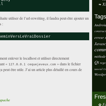
X
ll
Tag
haite utiliser de l’url-rewriting, il faudra peut-être ajouter un
s :
Androi
construct
heminVersLeVraiDossier
erreur
E
Javasc
comm
méthode
nt enlever le localhost et utiliser directement
Qt
rege
tant «
» dans le fichier
127.0.0.1 cequejeveux.com
 peut être utile. J’ai un article plus détaillé en cours de
tutoriel
Ur
Wordpr
Fres
 apache
Fo