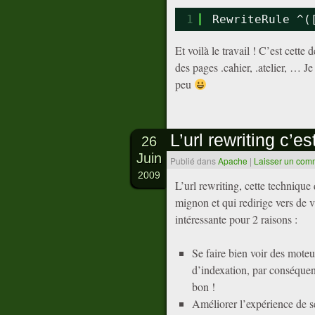
1
RewriteRule ^(
Et voilà le travail ! C’est cette
des pages .cahier, .atelier, … J
peu
L’url rewriting c’es
26
Juin
Publié dans
Apache
|
Laisser un com
2009
L’url rewriting, cette technique 
mignon et qui redirige vers de v
intéressante pour 2 raisons :
Se faire bien voir des moteur
d’indexation, par conséquent,
bon !
Améliorer l’expérience de ses