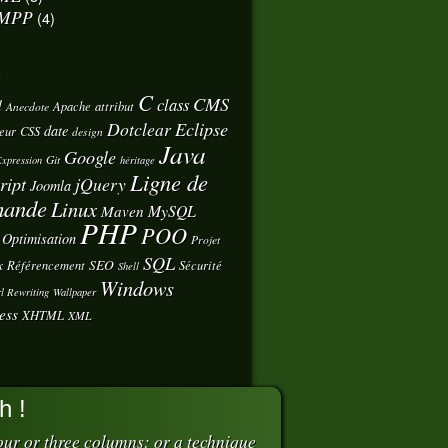
MPP
(4)
s
C
CMS
class
d
Apache
attribut
Anecdote
Eclipse
Dotclear
date
eur
CSS
design
Java
Google
Git
xpression
héritage
Ligne de
ript
jQuery
Joomla
ande
Linux
MySQL
Maven
PHP
POO
Optimisation
Projet
SQL
x
SEO
Référencement
Sécurité
Shell
Windows
l Rewriting
Wallpaper
ess
XHTML
XML
h !
ur or three columns: or a technique