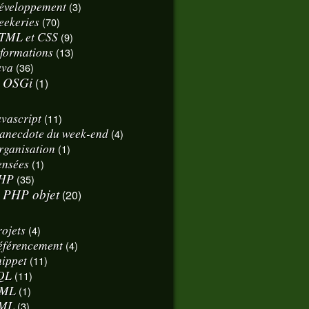
éveloppement
(3)
eekeries
(70)
TML et CSS
(9)
nformations
(13)
ava
(36)
OSGi
(1)
avascript
(11)
'anecdote du week-end
(4)
rganisation
(1)
ensées
(1)
HP
(35)
PHP objet
(20)
rojets
(4)
éférencement
(4)
nippet
(11)
QL
(11)
ML
(1)
ML
(3)