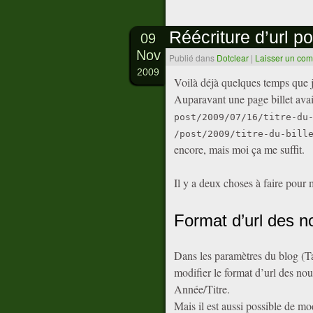
Réécriture d’url p
09
Nov
Publié dans
Dotclear
|
Laisser un co
2009
Voilà déjà quelques temps que j’
Auparavant une page billet avai
post/2009/07/16/titre-du
/post/2009/titre-du-bill
encore, mais moi ça me suffit.
Il y a deux choses à faire pour m
Format d’url des n
Dans les paramètres du blog (Ta
modifier le format d’url des no
Année/Titre.
Mais il est aussi possible de mo