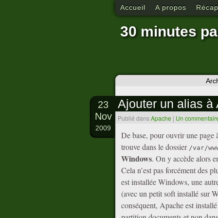
Accueil
A propos
Récapi
30 minutes pa
Arc
Ajouter un alias 
23
Nov
Publié dans
Apache
|
Un commentair
2009
De base, pour ouvrir une page à
trouve dans le dossier
/var/ww
Windows
. On y accède alors e
Cela n’est pas forcément des plu
est installée Windows, une autr
(avec un petit soft installé sur
conséquent, Apache est installé
partition documents et non dans