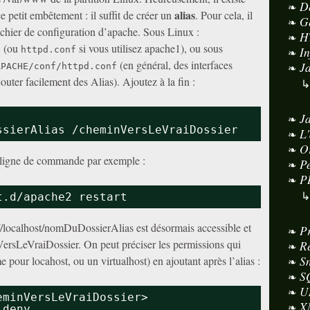
D
alias
e petit embêtement : il suffit de créer un
. Pour cela, il
G
fichier de configuration d’apache. Sous Linux :
H
(ou
si vous utilisez apache1), ou sous
I
f
httpd.conf
(en général, des interfaces
J
APACHE/conf/httpd.conf
uter facilement des Alias). Ajoutez à la fin :
J
ssierAlias
/cheminVersLeVraiDossier
L
O
 ligne de commande par exemple :
P
P
t
.d
/apache2
restart
p://localhost/nomDuDossierAlias est désormais accessible et
P
nVersLeVraiDossier. On peut préciser les permissions qui
R
S
 pour locahost, ou un virtualhost) en ajoutant après l’alias :
S
U
eminVersLeVraiDossier>
X
,deny 