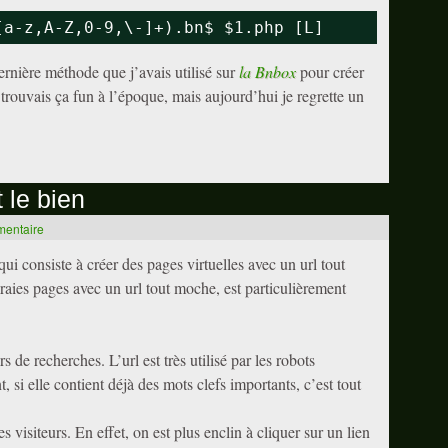
[a-z,A-Z,0-9,\-]+).bn$ $1.php [L]
 dernière méthode que j’avais utilisé sur
la Bnbox
pour créer
e trouvais ça fun à l’époque, mais aujourd’hui je regrette un
t le bien
mentaire
qui consiste à créer des pages virtuelles avec un url tout
raies pages avec un url tout moche, est particulièrement
s de recherches. L’url est très utilisé par les robots
 si elle contient déjà des mots clefs importants, c’est tout
 visiteurs. En effet, on est plus enclin à cliquer sur un lien