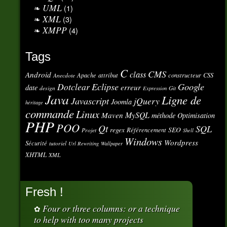
UML
(1)
XML
(3)
XMPP
(4)
Tags
C
CMS
class
Android
Apache
attribut
constructeur
CSS
Anecdote
Eclipse
Google
Dotclear
erreur
date
design
Git
Expression
Java
Ligne de
Javascript
jQuery
Joomla
héritage
commande
Linux
MySQL
Maven
méthode
Optimisation
PHP
POO
Qt
SQL
regex
SEO
Référencement
Projet
Shell
Windows
Wordpress
Sécurité
tutoriel
Url Rewriting
Wallpaper
XHTML
XML
Fresh !
Four or three columns: or a technique
to help with too many projects