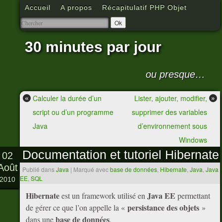
Accueil
A propos
Récapitulatif PHP Objet
30 minutes par jour
ou presque…
«
»
Calculer la durée d’un
Lister, ajouter, modifier,
script ou d’un programme
supprimer des variables
Java
d’environnement sous
Windows
Documentation et tutoriel Hibernate
02
Août
Publié dans
Java
|
Marqué avec
base de données
,
Hibernate
,
Java
,
Java
EE
,
SQL
2010
Hibernate
Java EE
est un framework utilisé en
permettant
persistance des objets
de gérer ce que l’on appelle la «
»
base de données
dans une
.