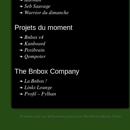
Seb Sauvage
Warrior du dimanche
Projets du moment
Bnbox v4
Kanboard
Posibrain
Qompoter
The Bnbox Company
La Bnbox !
Links Lounge
Profil – Fylhan
30 minutes par jour
•
Fièrement propulsé par WordPress
•
Blokus Theme