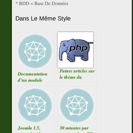
* BDD = Base De Données
Dans Le Même Style
Futurs articles sur
Documentation
le thème du
d’un module
développement
toolbar en PHP
Web
objet
Joomla 1.5,
30 minutes par