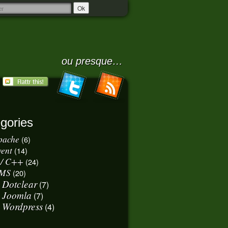
ou presque…
gories
pache
(6)
vent
(14)
 / C++
(24)
MS
(20)
Dotclear
(7)
Joomla
(7)
Wordpress
(4)