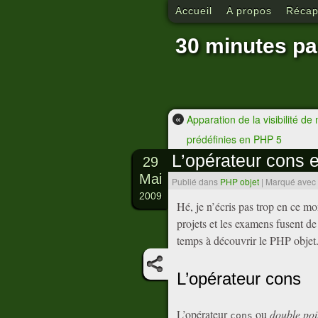
Accueil
A propos
Récapi
30 minutes pa
«
Apparation de la visibilité d
prédéfinies en PHP 5
L’opérateur cons e
29
Mai
Publié dans
PHP objet
|
Marqué avec
2009
Hé, je n’écris pas trop en ce mo
projets et les examens fusent d
temps à découvrir le PHP objet
L’opérateur cons
L’opérateur
ou
double poi
cons