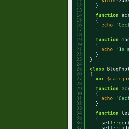
11
$this
->de
12
}
13
14
function
ec
15
{
16
echo
'Cec
17
}
18
19
function
mo
20
{
21
echo
'Je 
22
}
23
}
24
25
class
BlogPho
26
{
27
var
$catego
28
29
function
ec
30
{
31
echo
'Cec
32
}
33
34
function
te
35
{
36
self::ecr
37
self::mod