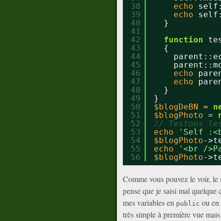
38
echo
self
39
echo
self
40
}
41
42
function
te
43
{
44
parent::e
45
parent::m
46
echo
pare
47
echo
pare
48
}
49
}
50
$blogDeBN
= 
n
51
$blogPhoto
= 
52
// Testons le
53
echo
'Self :<
54
$blogPhoto
->t
55
echo
'<br />P
56
$blogPhoto
->t
Comme vous pouvez le voir, le
pense que je saisi mal quelque c
mes variables en
ou en
public
très simple à première vue mais 