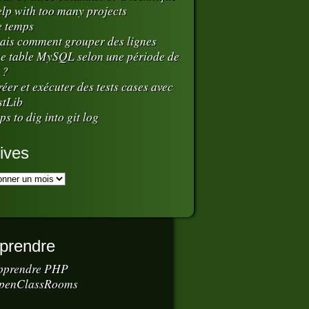
elp with too many projects
e temps
ais comment grouper des lignes
e table MySQL selon une période de
 ?
éer et exécuter des tests cases avec
stLib
ps to dig into git log
r jour au coeur de l\'informatique.'
);
ives
hotos partout !'
);
prendre
pprendre PHP
penClassRooms