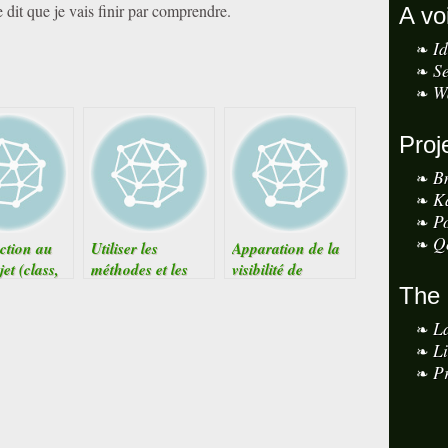
 dit que je vais finir par comprendre.
A vo
I
S
W
Proj
B
K
P
Q
ction au
Utiliser les
Apparation de la
et (class,
méthodes et les
visibilité de
ttribut,
attributs d’une
méthodes
The
e)
autre class
prédéfinies en
L
PHP 5
L
Pr