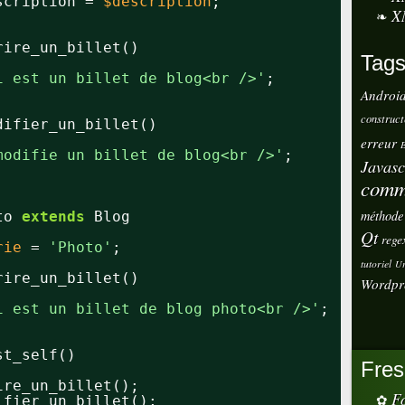
scription = 
$description
;
X
rire_un_billet()
Tag
i est un billet de blog<br />'
;
Androi
construct
difier_un_billet()
erreur
E
modifie un billet de blog<br />'
;
Javasc
comm
méthode
to 
extends
Blog
Qt
rege
rie
= 
'Photo'
;
tutoriel
Ur
rire_un_billet()
Wordpr
i est un billet de blog photo<br />'
;
st_self()
Fres
ire_un_billet();
Fo
ifier_un_billet();