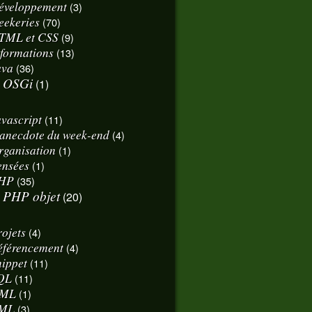
éveloppement
(3)
eekeries
(70)
TML et CSS
(9)
nformations
(13)
ava
(36)
OSGi
(1)
avascript
(11)
'anecdote du week-end
(4)
rganisation
(1)
ensées
(1)
HP
(35)
PHP objet
(20)
rojets
(4)
éférencement
(4)
nippet
(11)
QL
(11)
ML
(1)
ML
(3)