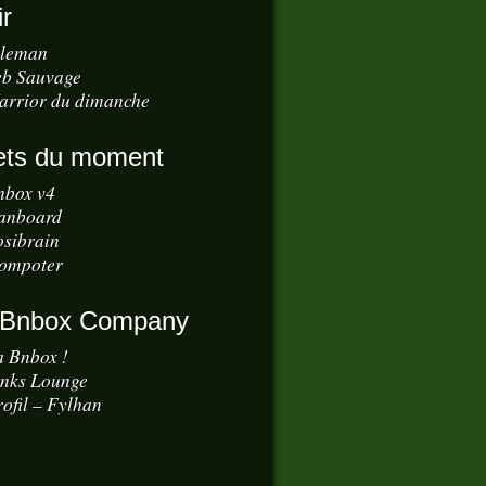
ir
dleman
eb Sauvage
arrior du dimanche
ets du moment
nbox v4
anboard
osibrain
ompoter
 Bnbox Company
a Bnbox !
inks Lounge
ofil – Fylhan