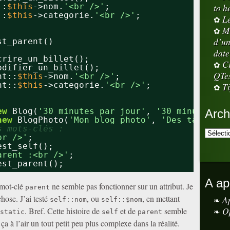
::
$this
->nom.
'<br />'
;
to h
::
$this
->categorie.
'<br />'
;
L
M
d’un
st_parent()
date
crire_un_billet();
Cr
odifier_un_billet();
QTe
nt::
$this
->nom.
'<br />'
;
nt::
$this
->categorie.
'<br />'
;
Ti
ew
Blog(
'30 minutes par jour'
, 
'30 minutes pa
Arch
new
BlogPhoto(
'Mon blog photo'
, 
'Des tas de p
s mots-clés :
br />'
;
est_self();
arent :<br />'
;
est_parent();
A ap
 mot-clé
ne semble pas fonctionner sur un attribut. Je
parent
hose. J’ai testé
, ou
, en mettant
A
self::nom
self::$nom
O
. Bref. Cette histoire de
et de
semble
static
self
parent
ça à l’air un tout petit peu plus complexe dans la réalité.