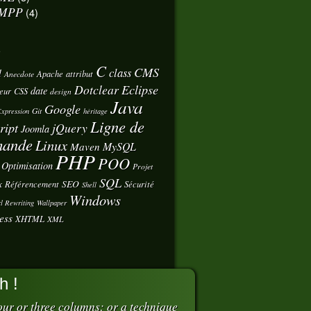
MPP
(4)
s
C
CMS
class
d
Apache
attribut
Anecdote
Eclipse
Dotclear
date
eur
CSS
design
Java
Google
Git
xpression
héritage
Ligne de
ript
jQuery
Joomla
ande
Linux
MySQL
Maven
PHP
POO
Optimisation
Projet
SQL
x
SEO
Référencement
Sécurité
Shell
Windows
l Rewriting
Wallpaper
ess
XHTML
XML
h !
ur or three columns: or a technique