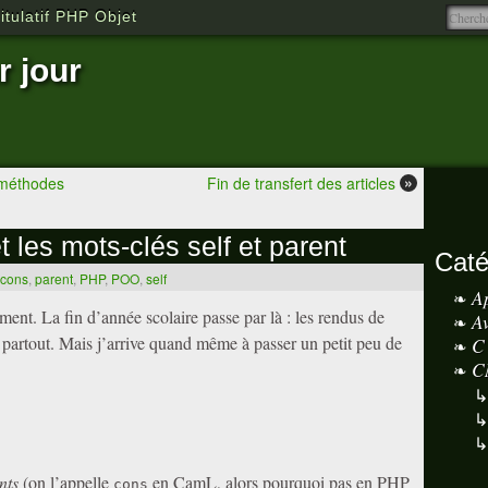
tulatif PHP Objet
r jour
»
e méthodes
Fin de transfert des articles
t les mots-clés self et parent
Caté
cons
,
parent
,
PHP
,
POO
,
self
A
ment. La fin d’année scolaire passe par là : les rendus de
A
e partout. Mais j’arrive quand même à passer un petit peu de
C
C
.
nts
(on l’appelle
en CamL, alors pourquoi pas en PHP
cons