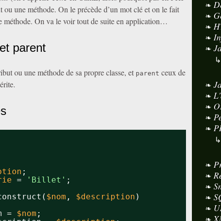
D
ut ou une méthode. On le précède d’un mot clé et on le fait
G
e méthode. On va le voir tout de suite en application…
H
I
et parent
J
ibut ou une méthode de sa propre classe, et
ceux de
parent
J
érite.
L
O
es
P
P
P
ption
;
R
rie
= 
'Billet'
;
S
S
construct(
$nom
, 
$description
)
U
m = 
$nom
;
X