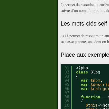
?) permet de résoudre un attrib
suivre d’un nom d’attribut ou d
Les mots-clés self 
permet de résoudre un attr
Self
sa classe parente, une dont on h
Place aux exempl
01
<?php
02
class
Blog
03
{
04
var
$nom
;
05
var
$descri
06
var
$catego
07
08
function
__
09
{
10
$this
->no