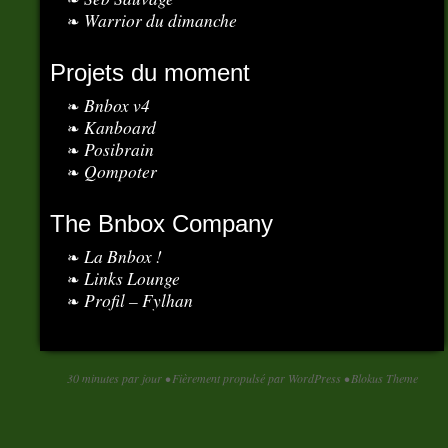
Warrior du dimanche
Projets du moment
Bnbox v4
Kanboard
Posibrain
Qompoter
The Bnbox Company
La Bnbox !
Links Lounge
Profil – Fylhan
30 minutes par jour
•
Fièrement propulsé par WordPress
•
Blokus Theme