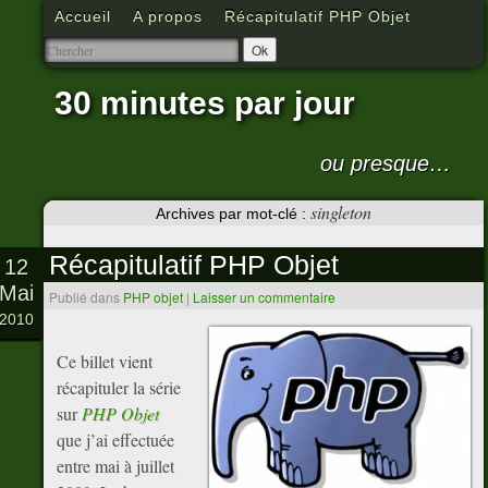
Accueil
A propos
Récapitulatif PHP Objet
30 minutes par jour
ou presque…
singleton
Archives par mot-clé :
Récapitulatif PHP Objet
12
Mai
Publié dans
PHP objet
|
Laisser un commentaire
2010
Ce billet vient
récapituler la série
sur
PHP Objet
que j’ai effectuée
entre mai à juillet