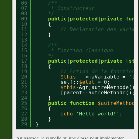
06
/**
07
* Constructeur
08
*/
09
public
|
protected
|
private
func
10
{
11
// Déclaration des variab
12
}
13
14
/**
15
* Fonction classique
16
*/
17
public
|
protected
|
private
[
sta
18
{
19
// Action de la fonction 
20
$this
--->maVariable = 
'te
21
self::
$etat
= 0;
22
$this
-&gt;autreMethode();
23
[parent::autreMethode();]
24
}
25
public
function
$autreMethode
26
{
27
echo
'Hello world!'
;
28
}
29
}
Au passage, je rappelle qu’une classe peut implémenter