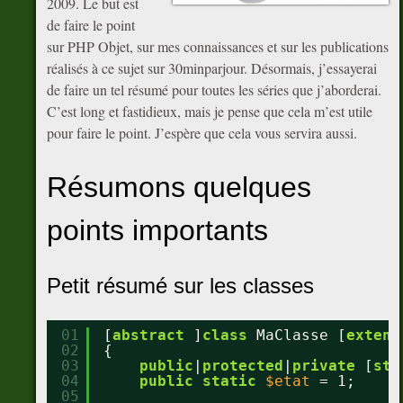
2009. Le but est
de faire le point
sur PHP Objet, sur mes connaissances et sur les publications
réalisés à ce sujet sur 30minparjour. Désormais, j’essayerai
de faire un tel résumé pour toutes les séries que j’aborderai.
C’est long et fastidieux, mais je pense que cela m’est utile
pour faire le point. J’espère que cela vous servira aussi.
Résumons quelques
points importants
Petit résumé sur les classes
01
[
abstract
]
class
MaClasse [
extend
02
{
03
public
|
protected
|
private
[
sta
04
public
static
$etat
= 1;
05