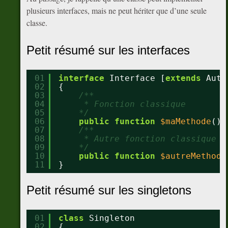
plusieurs interfaces, mais ne peut hériter que d’une seule
classe.
Petit résumé sur les interfaces
01
interface
Interface [
extends
Autr
02
{
03
/**
04
* Fonction classique
05
*/
06
public
function
$maMethode
();
07
/**
08
* Autre fonction classique
09
*/
10
public
function
$autreMethode
11
}
Petit résumé sur les singletons
01
class
Singleton
02
{