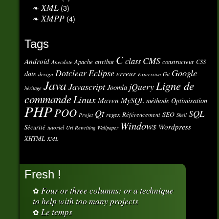
XML
(3)
XMPP
(4)
Tags
C
CMS
class
Android
Apache
attribut
constructeur
CSS
Anecdote
Eclipse
Google
Dotclear
erreur
date
design
Git
Expression
Java
Ligne de
Javascript
jQuery
Joomla
héritage
commande
Linux
MySQL
Maven
méthode
Optimisation
PHP
POO
Qt
SQL
regex
SEO
Référencement
Projet
Shell
Windows
Wordpress
Sécurité
tutoriel
Url Rewriting
Wallpaper
XHTML
XML
Fresh !
Four or three columns: or a technique
to help with too many projects
Le temps