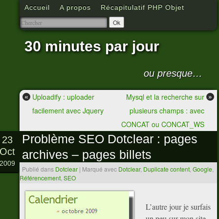
Accueil
A propos
Récapitulatif PHP Objet
30 minutes par jour
ou presque…
«
»
Uploadify : uploader
Mysql et la recherche sur
facilement avec Jquery
plusieurs champs : avec
CONCAT ou CONCAT_WS
Problème SEO Dotclear : pages
23
Oct
archives – pages billets
2009
Publié dans
Dotclear
|
Marqué avec
Dotclear
,
Duplicate content
,
Google
,
Référencement
,
SEO
L’autre jour je surfais
un peu sur mon site