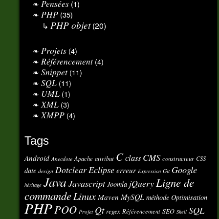
Pensées
(1)
PHP
(35)
PHP objet
(20)
Projets
(4)
Référencement
(4)
Snippet
(11)
SQL
(11)
UML
(1)
XML
(3)
XMPP
(4)
Tags
C
CMS
class
Android
Apache
attribut
constructeur
CSS
Anecdote
Eclipse
Google
Dotclear
erreur
date
design
Git
Expression
Java
Ligne de
Javascript
jQuery
Joomla
héritage
commande
Linux
MySQL
Maven
méthode
Optimisation
PHP
POO
Qt
SQL
regex
SEO
Référencement
Projet
Shell