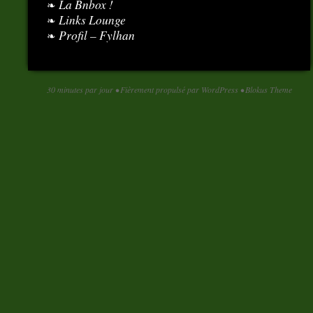
La Bnbox !
Links Lounge
Profil – Fylhan
30 minutes par jour
•
Fièrement propulsé par WordPress
•
Blokus Theme