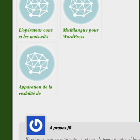
L’opérateur cons
Multilangue pour
et les mots-clés
WordPress
self et parent
Apparation de la
visibilité de
méthodes
prédéfinies en
PHP 5
A propos JB
JB est ingénieur en informatique, et oui, de temps à autre, il lui 