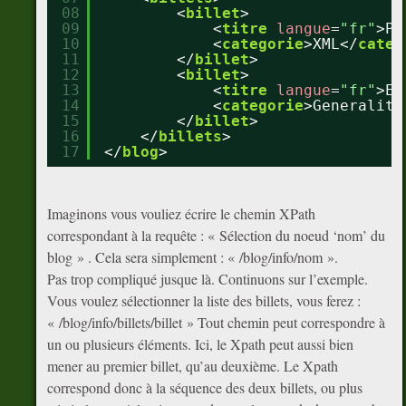
08
<
billet
>
09
<
titre
langue
=
"fr"
>Pe
10
<
categorie
>XML</
categ
11
</
billet
>
12
<
billet
>
13
<
titre
langue
=
"fr"
>En
14
<
categorie
>Generalité
15
</
billet
>
16
</
billets
>
17
</
blog
>
Imaginons vous vouliez écrire le chemin XPath
correspondant à la requête : « Sélection du noeud ‘nom’ du
blog » . Cela sera simplement : « /blog/info/nom ».
Pas trop compliqué jusque là. Continuons sur l’exemple.
Vous voulez sélectionner la liste des billets, vous ferez :
« /blog/info/billets/billet » Tout chemin peut correspondre à
un ou plusieurs éléments. Ici, le Xpath peut aussi bien
mener au premier billet, qu’au deuxième. Le Xpath
correspond donc à la séquence des deux billets, ou plus