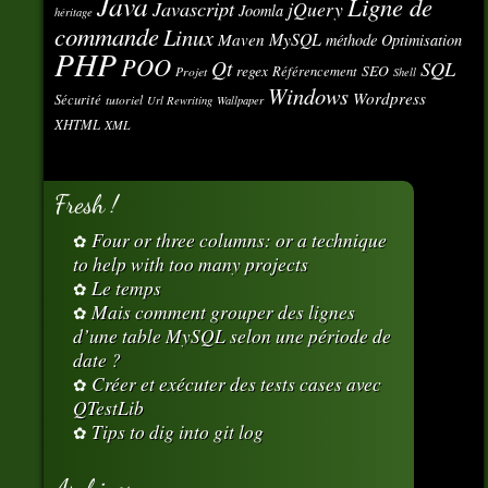
Java
Ligne de
Javascript
jQuery
Joomla
héritage
commande
Linux
MySQL
Maven
méthode
Optimisation
PHP
POO
Qt
SQL
regex
SEO
Référencement
Projet
Shell
Windows
Wordpress
Sécurité
tutoriel
Url Rewriting
Wallpaper
XHTML
XML
Fresh !
Four or three columns: or a technique
to help with too many projects
Le temps
Mais comment grouper des lignes
d’une table MySQL selon une période de
date ?
Créer et exécuter des tests cases avec
QTestLib
Tips to dig into git log