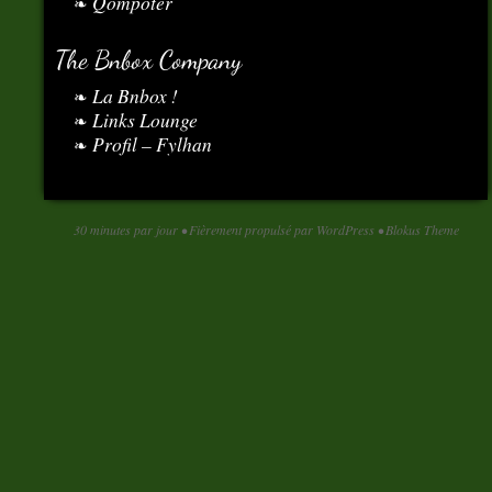
Qompoter
The Bnbox Company
La Bnbox !
Links Lounge
Profil – Fylhan
30 minutes par jour
•
Fièrement propulsé par WordPress
•
Blokus Theme