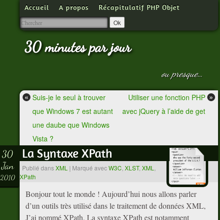
Accueil
A propos
Récapitulatif PHP Objet
30 minutes par jour
ou presque…
«
»
Suis-je le seul à trouver
Utiliser une fonction PHP
que Windows 7 est autant
avec jQuery à l’aide de get
une daube que Windows
Vista ?
La Syntaxe XPath
30
Jan
Publié dans
XML
|
Marqué avec
W3C
,
XLST
,
XML
,
XPath
2010
Bonjour tout le monde ! Aujourd’hui nous allons parler
d’un outils très utilisé dans le traitement de données XML,
J’ai nommé XPath. La syntaxe XPath est notamment