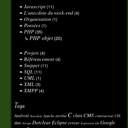
Javascript
(11)
L'anecdote du week-end
(4)
Organisation
(1)
Pensées
(1)
PHP
(35)
PHP objet
(20)
Projets
(4)
Référencement
(4)
Snippet
(11)
SQL
(11)
UML
(1)
XML
(3)
XMPP
(4)
Tags
C
CMS
class
Android
Apache
attribut
constructeur
CSS
Anecdote
Eclipse
Google
Dotclear
erreur
date
design
Git
Expression