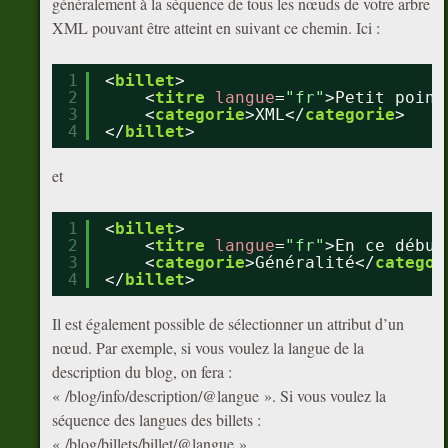
généralement à la séquence de tous les nœuds de votre arbre
XML pouvant être atteint en suivant ce chemin. Ici :
1
<
billet
>
2
<
titre
langue
=
"fr"
>Petit point
3
<
categorie
>XML</
categorie
>
4
</
billet
>
et
1
<
billet
>
2
<
titre
langue
=
"fr"
>En ce début
3
<
categorie
>Généralité</
categor
4
</
billet
>
Il est également possible de sélectionner un attribut d’un
nœud. Par exemple, si vous voulez la langue de la
description du blog, on fera :
« /blog/info/description/@langue ». Si vous voulez la
séquence des langues des billets :
« /blog/billets/billet/@langue ».