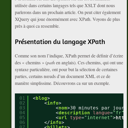
utilisée dans certains langages tels que XSLT dont nous
parlerons dans un prochain article. On peut citer également
XQuery qui joue énormément avec XPath. Voyons de plus
près à quoi ca ressemble.
Présentation du langage XPath
Comme son nom l’indique, XPath permet de définir d’écrire
des « chemins » (
path
en anglais). Ces chemins, qui ont une
syntaxe particulière, ont pour but la sélection de certaines
parties, certains nœuds d’un document XML et ce de
manière simplissime. Découvrons ca sur un exemple.
01
<
blog
>
02
<
info
>
03
<
nom
>30 minutes par jour<
04
<
description
langue
=
"fr"
>
05
<
url
type
=
"internet"
>
http
06
</
info
>
07
<
billets
>