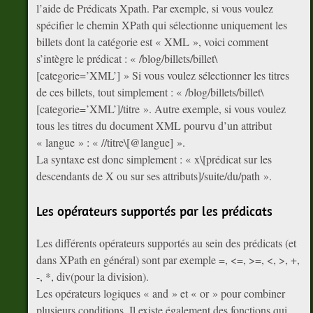
l’aide de Prédicats Xpath. Par exemple, si vous voulez
spécifier le chemin XPath qui sélectionne uniquement les
billets dont la catégorie est « XML », voici comment
s’intègre le prédicat : « /blog/billets/billet\
[categorie=’XML’] » Si vous voulez sélectionner les titres
de ces billets, tout simplement : « /blog/billets/billet\
[categorie=’XML’]/titre ». Autre exemple, si vous voulez
tous les titres du document XML pourvu d’un attribut
« langue » : « //titre\[@langue] ».
La syntaxe est donc simplement : « x\[prédicat sur les
descendants de X ou sur ses attributs]/suite/du/path ».
Les opérateurs supportés par les prédicats
Les différents opérateurs supportés au sein des prédicats (et
dans XPath en général) sont par exemple =, <=, >=, <, >, +,
-, *, div(pour la division).
Les opérateurs logiques « and » et « or » pour combiner
plusieurs conditions. Il existe également des fonctions qui