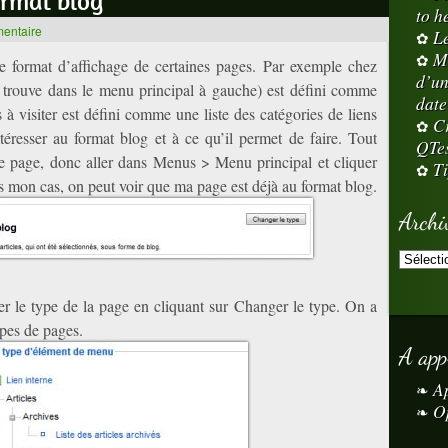
ormat blog
to h
mentaire
L
M
e format d’affichage de certaines pages. Par exemple chez
d’un
 trouve dans le menu principal à gauche) est défini comme
date
 à visiter est défini comme une liste des catégories de liens
Cr
éresser au format blog et à ce qu’il permet de faire. Tout
QTe
une page, donc aller dans Menus > Menu principal et cliquer
Ti
 mon cas, on peut voir que ma page est déjà au format blog.
Archi
er le type de la page en cliquant sur Changer le type. On a
ypes de pages.
A app
A
O