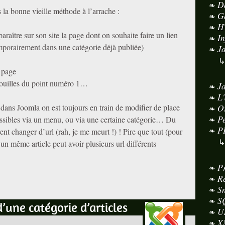
D
 la bonne vieille méthode à l’arrache :
G
H
araître sur son site la page dont on souhaite faire un lien
I
emporairement dans une catégorie déjà publiée)
J
e page
idouilles du point numéro 1…
J
L
 dans Joomla on est toujours en train de modifier de place
O
P
ccessibles via un menu, ou via une certaine catégorie… Du
P
nt changer d’url (rah, je me meurt !) ! Pire que tout (pour
un même article peut avoir plusieurs url différents
P
R
S
S
’une catégorie d’articles
U
X