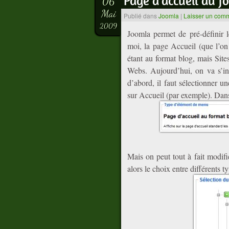
Page d’accueil au f
06
Mai
Publié dans
Joomla
|
Laisser un com
2009
Joomla permet de pré-définir l
moi, la page Accueil (que l’on
étant au format blog, mais Sites
Webs. Aujourd’hui, on va s’int
d’abord, il faut sélectionner 
sur Accueil (par exemple). Dans
Mais on peut tout à fait modifi
alors le choix entre différents t