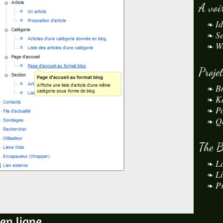
A voi
I
S
W
Proje
B
K
P
Q
The 
L
L
Pr
 en ligne