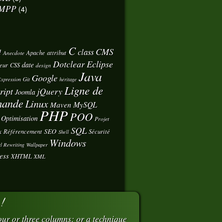
MPP
(4)
C
CMS
class
d
Apache
attribut
Anecdote
Eclipse
Dotclear
date
eur
CSS
design
Java
Google
Git
xpression
héritage
Ligne de
ript
jQuery
Joomla
ande
Linux
MySQL
Maven
PHP
POO
Optimisation
Projet
SQL
x
SEO
Référencement
Sécurité
Shell
Windows
l Rewriting
Wallpaper
ess
XHTML
XML
 !
ur or three columns: or a technique