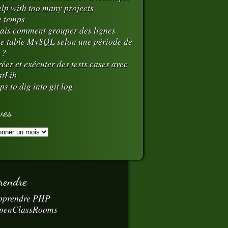
elp with too many projects
e temps
ais comment grouper des lignes
e table MySQL selon une période de
 ?
éer et exécuter des tests cases avec
stLib
ps to dig into git log
ves
rendre
pprendre PHP
penClassRooms