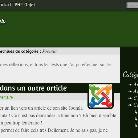
tulatif PHP Objet
ur
Joomla
Archives de catégorie :
es réflexions, et tous les tests que j’ai pu effectuer sur le
Catég
A
 dans un autre article
A
C
mentaire
C
er un lien vers un article de son site Joomla
oomla ! Ce n’est pas demander la lune non ? Eh bien il semble
un peu trop téméraire !
permet de faire cela très facilement. Je ne sais pas, je ne