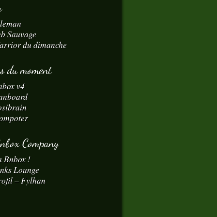
r
dleman
eb Sauvage
arrior du dimanche
ts du moment
nbox v4
anboard
osibrain
ompoter
Bnbox Company
a Bnbox !
inks Lounge
ofil – Fylhan