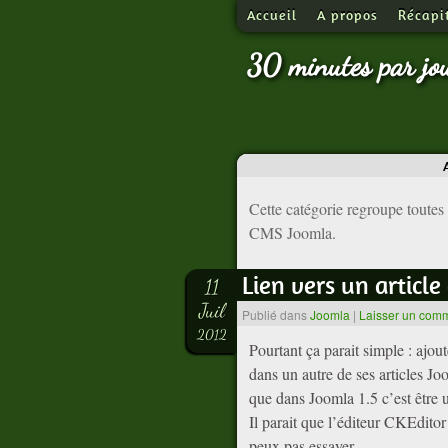
Accueil
A propos
Récapi
30 minutes par jo
Cette catégorie regroupe toutes m
CMS Joomla.
Lien vers un article
11
Juil
Publié dans
Joomla
|
Laisser un com
2012
Pourtant ça parait simple : ajout
dans un autre de ses articles J
que dans Joomla 1.5 c’est être 
Il parait que l’éditeur CKEditor 
peux pas essayer…