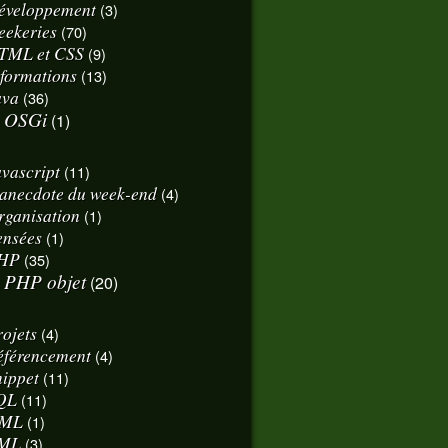
éveloppement
(3)
eekeries
(70)
TML et CSS
(9)
nformations
(13)
ava
(36)
OSGi
(1)
avascript
(11)
'anecdote du week-end
(4)
rganisation
(1)
ensées
(1)
HP
(35)
PHP objet
(20)
rojets
(4)
éférencement
(4)
nippet
(11)
QL
(11)
ML
(1)
ML
(3)