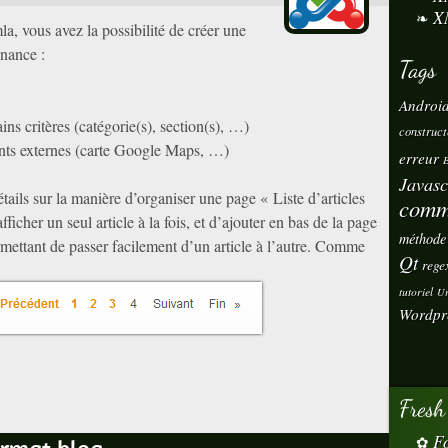
X
, vous avez la possibilité de créer une
enance :
Tags
Androi
ains critères (catégorie(s), section(s), …)
construct
nts externes (carte Google Maps, …)
erreur
E
Javasc
tails sur la manière d’organiser une page « Liste d’articles
comm
fficher un seul article à la fois, et d’ajouter en bas de la page
méthode
mettant de passer facilement d’un article à l’autre. Comme
Qt
rege
tutoriel
Ur
Wordpr
Fresh
Fo