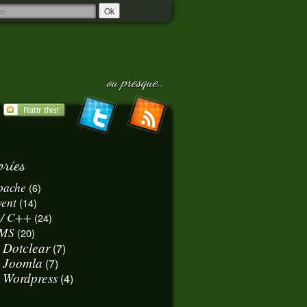
ou presque…
ories
pache
(6)
vent
(14)
 / C++
(24)
MS
(20)
Dotclear
(7)
Joomla
(7)
Wordpress
(4)