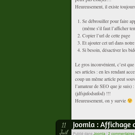
Heureusement, il existe toujours
Se débrouiller pour faire app
(même s’il faut l’afficher t
Copier l’url de cette page
Et ajouter cet url dans notr
Si besoin, désactiver les b
Le gros inconvénient, c’est que
ses articles : en les rendant a
coup un même article peut souve
l’amateur de SEO que je suis) : 
(jdfsjnfodsnfod) !!!
Heureusement, on y survie
Joomla : Affichage d
11
Juil
Publié dans
Joomla
|
2 commentaires