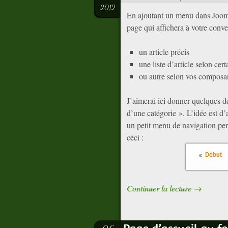
2012
En ajoutant un menu dans Joomla
page qui affichera à votre conv
un article précis
une liste d’article selon cert
ou autre selon vos composa
J’aimerai ici donner quelques dé
d’une catégorie ». L’idée est d’a
un petit menu de navigation per
ceci :
Continuer la lecture
→