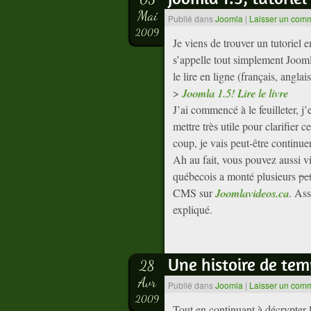
Mai
Publié dans
Joomla
|
Laisser un com
2009
Je viens de trouver un tutoriel 
s’appelle tout simplement Jooml
le lire en ligne (français, angla
>
Joomla 1.5! Lire le livre
J’ai commencé à le feuilleter, j’
mettre très utile pour clarifier
coup, je vais peut-être contin
Ah au fait, vous pouvez aussi 
québecois a monté plusieurs
pe
CMS sur
Joomlavideos.ca
. Ass
expliqué.
Une histoire de tem
28
Avr
Publié dans
Joomla
|
Laisser un com
2009
Tout en continuant à décrypter 