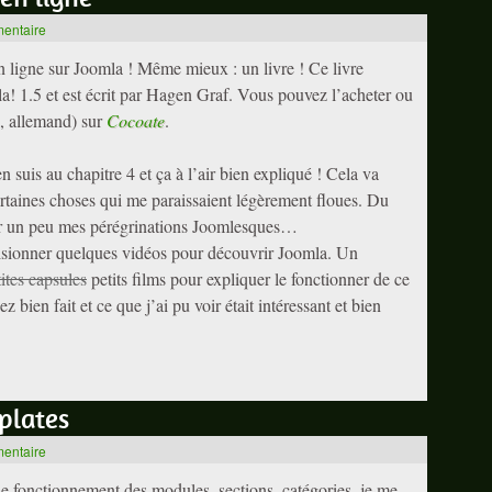
mentaire
en ligne sur Joomla ! Même mieux : un livre ! Ce livre
a! 1.5 et est écrit par Hagen Graf. Vous pouvez l’acheter ou
is, allemand) sur
Cocoate
.
en suis au chapitre 4 et ça à l’air bien expliqué ! Cela va
 certaines choses qui me paraissaient légèrement floues. Du
uer un peu mes pérégrinations Joomlesques…
visionner quelques vidéos pour découvrir Joomla. Un
tites capsules
petits films pour expliquer le fonctionner de ce
ez bien fait et ce que j’ai pu voir était intéressant et bien
plates
mentaire
le fonctionnement des modules, sections, catégories, je me