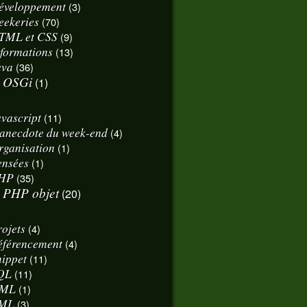
éveloppement
(3)
eekeries
(70)
TML et CSS
(9)
nformations
(13)
ava
(36)
OSGi
(1)
avascript
(11)
'anecdote du week-end
(4)
rganisation
(1)
ensées
(1)
HP
(35)
PHP objet
(20)
rojets
(4)
éférencement
(4)
nippet
(11)
QL
(11)
ML
(1)
ML
(3)