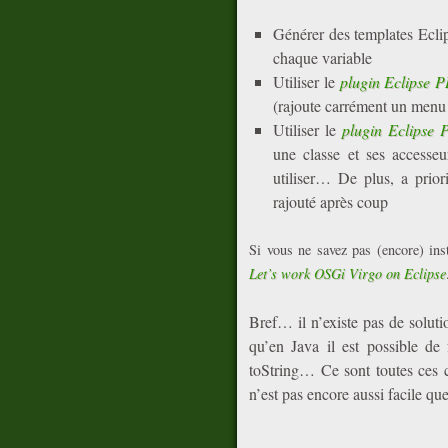
Générer des templates Eclip
chaque variable
Utiliser le
plugin Eclipse 
(rajoute carrément un menu
Utiliser le
plugin Eclipse
une classe et ses accesse
utiliser… De plus, a priori
rajouté après coup
Si vous ne savez pas (encore) inst
Let’s work OSGi Virgo on Eclipse
Bref… il n’existe pas de soluti
qu’en Java il est possible de
toString… Ce sont toutes ces 
n’est pas encore aussi facile qu