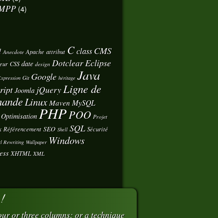
MPP
(4)
C
CMS
class
d
Apache
attribut
Anecdote
Eclipse
Dotclear
date
eur
CSS
design
Java
Google
Git
xpression
héritage
Ligne de
ript
jQuery
Joomla
ande
Linux
MySQL
Maven
PHP
POO
Optimisation
Projet
SQL
x
SEO
Référencement
Sécurité
Shell
Windows
l Rewriting
Wallpaper
ess
XHTML
XML
 !
ur or three columns: or a technique