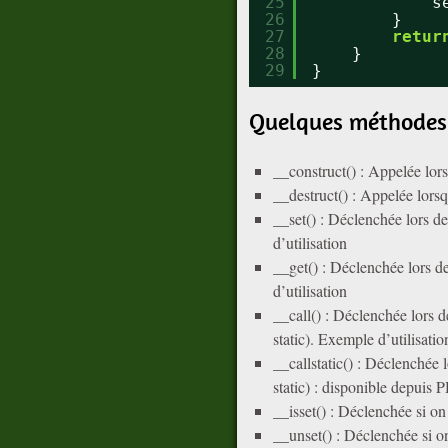
25
s
26
}
27
retur
28
}
29
}
Quelques méthodes 
__construct() : Appelée lors
__destruct() : Appelée lorsqu
__set() : Déclenchée lors de
d’utilisation
__get() : Déclenchée lors de
d’utilisation
__call() : Déclenchée lors d
static). Exemple d’utilisatio
__callstatic() : Déclenchée 
static) : disponible depuis 
__isset() : Déclenchée si on 
__unset() : Déclenchée si on