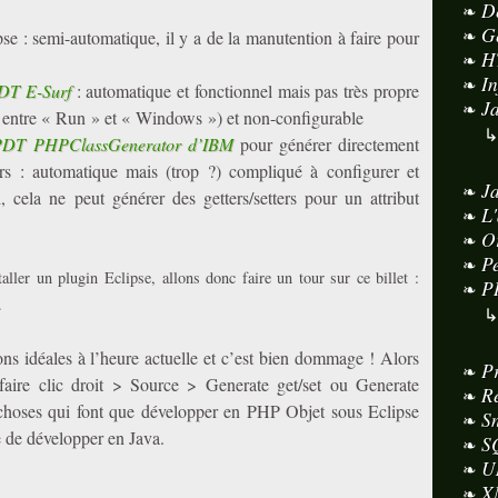
D
G
se : semi-automatique, il y a de la manutention à faire pour
H
I
PDT E-Surf
: automatique et fonctionnel mais pas très propre
J
 entre « Run » et « Windows ») et non-configurable
 PDT PHPClassGenerator d’IBM
pour générer directement
urs : automatique mais (trop ?) compliqué à configurer et
J
, cela ne peut générer des getters/setters pour un attribut
L
O
P
aller un plugin Eclipse, allons donc faire un tour sur ce billet :
P
.
ons idéales à l’heure actuelle et c’est bien dommage ! Alors
P
 faire clic droit > Source > Generate get/set ou Generate
R
choses qui font que développer en PHP Objet sous Eclipse
S
e de développer en Java.
S
U
X