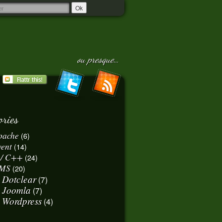
ou presque…
ories
pache
(6)
vent
(14)
 / C++
(24)
MS
(20)
Dotclear
(7)
Joomla
(7)
Wordpress
(4)