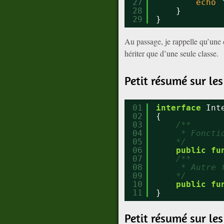
27
echo
28
}
29
}
Au passage, je rappelle qu’une 
hériter que d’une seule classe.
Petit résumé sur les
01
interface
Int
02
{
03
/**
04
* Foncti
05
*/
06
public
fu
07
/**
08
* Autre 
09
*/
10
public
fu
11
}
Petit résumé sur les