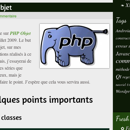
X
bjet
ommentaire
Tags
Androi
ie sur
PHP Objet
construct
illet 2009. Le but
erreur
jet, sur mes
E
Javasc
ions réalisés à ce
comm
is, j’essayerai de
es séries que
méthode
ieux, mais je
Qt
rege
aire le point. J’espère que cela vous servira aussi.
tutoriel
Ur
Wordpr
ques points importants
 classes
Fresh
Fo