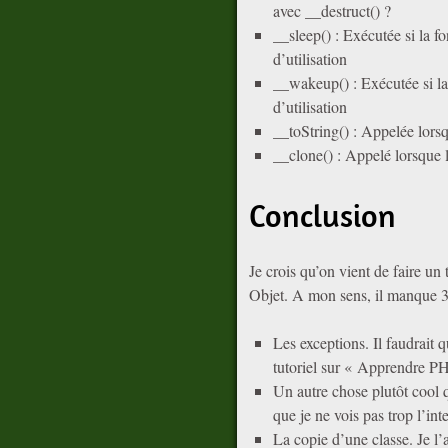
avec __destruct() ?
__sleep() : Exécutée si la fo
d’utilisation
__wakeup() : Exécutée si la 
d’utilisation
__toString() : Appelée lorsq
__clone() : Appelé lorsque l
Conclusion
Je crois qu’on vient de faire u
Objet. A mon sens, il manque 3 
Les exceptions. Il faudrait 
tutoriel sur « Apprendre P
Un autre chose plutôt cool
que je ne vois pas trop l’in
La copie d’une classe. Je l