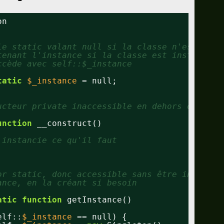
on
le static valant null si la classe n'est pas 
tenant l'instance si la classe est instanciée
ccède avec self::$_instance
tatic
$_instance
= null;
ucteur private inaccessible en dehors de la c
unction
__construct()
 instancie ce qu'il faut
or static, donc accessible sans être instanci
ance, en la créant si besoin
atic
function
getInstance()
elf::
$_instance
== null) {