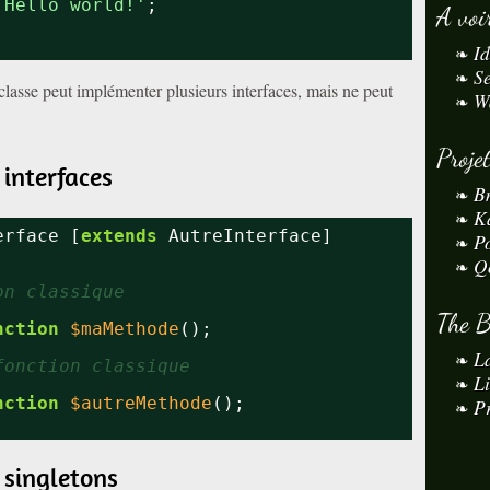
'Hello world!'
;
A voi
I
S
classe peut implémenter plusieurs interfaces, mais ne peut
W
Proje
 interfaces
B
K
erface [
extends
AutreInterface]
P
Q
on classique
The 
nction
$maMethode
();
L
fonction classique
L
nction
$autreMethode
();
Pr
 singletons