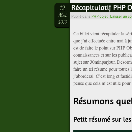
Récapitulatif PHP O
12
Mai
Publié dans
PHP objet
|
Laisser un c
2010
Ce billet vient récapituler la sér
que j’ai effectuée entre mai à ju
est de faire le point sur PHP Ob
connaissances et sur les publicat
sujet sur 30minparjour. Désorma
faire un tel résumé pour toutes l
j’aborderai. C’est long et fastid
pense que cela m’est utile pour f
Résumons quel
Petit résumé sur les