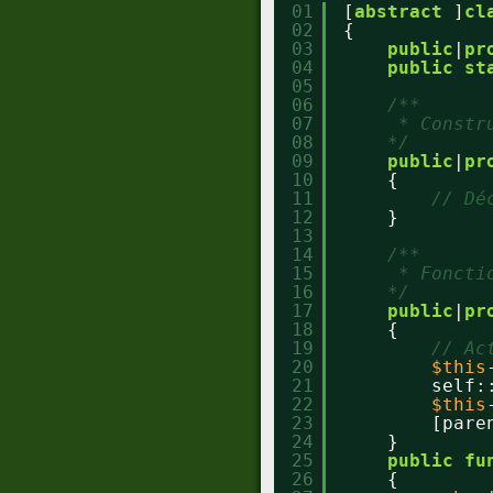
01
[
abstract
]
cl
02
{
03
public
|
pr
04
public
st
05
06
/**
07
* Constr
08
*/
09
public
|
pr
10
{
11
// Dé
12
}
13
14
/**
15
* Foncti
16
*/
17
public
|
pr
18
{
19
// Ac
20
$this
21
self:
22
$this
23
[pare
24
}
25
public
fu
26
{