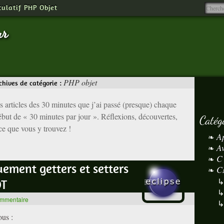
tulatif PHP Objet
ur
PHP objet
chives de catégorie :
s articles des 30 minutes que j’ai passé (presque) chaque
ébut de « 30 minutes par jour ». Réflexions, découvertes,
Catég
 ce que vous y trouvez !
A
A
C
ement getters et setters
C
DT
ommentaire
ous :