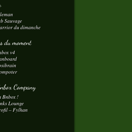
r
dleman
eb Sauvage
arrior du dimanche
ts du moment
nbox v4
anboard
osibrain
ompoter
Bnbox Company
a Bnbox !
inks Lounge
ofil – Fylhan