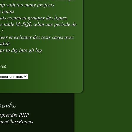
Interface]
elp with too many projects
e temps
r];
ais comment grouper des lignes
e table MySQL selon une période de
 ?
éer et exécuter des tests cases avec
stLib
)
ps to dig into git log
ves
ion
maMethode()
rendre
pprendre PHP
penClassRooms