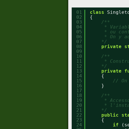
01
class
Singlet
02
{
03
/**
04
* Variab
05
* ou con
06
* On y a
07
*/
08
private
s
09
10
/**
11
* Constr
12
*/
13
private
f
14
{
15
// On
16
}
17
18
/**
19
* Access
20
* l'inst
21
*/
22
public
st
23
{
24
if
(s