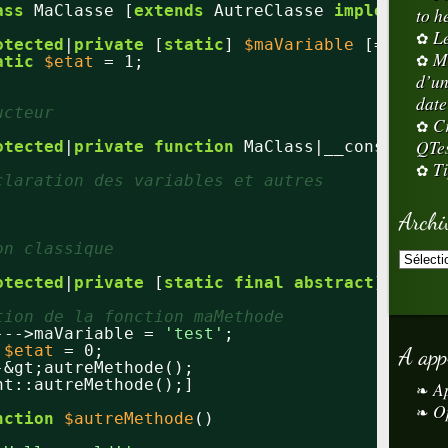
ass
MaClasse [
extends
AutreClasse 
implements
to h
L
otected
|
private
[
static
] 
$maVariable
[= valeu
M
atic
$etat
= 1;
d’un
date
ucteur
Cr
QTe
otected
|
private
function
MaClass|__construct(
Ti
claration des variables et autres
Archi
on classique
otected
|
private
[
static
final
abstract
] 
funct
tion de la fonction maMethode
--->maVariable = 
'test'
;
:
$etat
= 0;
A app
-&gt;autreMethode();
nt::autreMethode();]
A
O
nction
$autreMethode
()