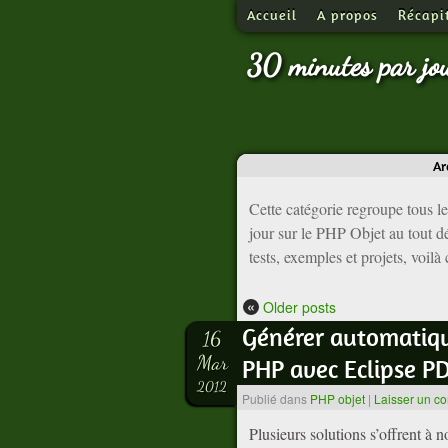
Accueil
A propos
Récapi
30 minutes par jo
Ar
Cette catégorie regroupe tous le
jour sur le PHP Objet au tout d
tests, exemples et projets, voilà
«
Older posts
Générer automatiqu
16
Mar
PHP avec Eclipse P
2012
Publié dans
PHP objet
|
Laisser un c
Plusieurs solutions s’offrent à n