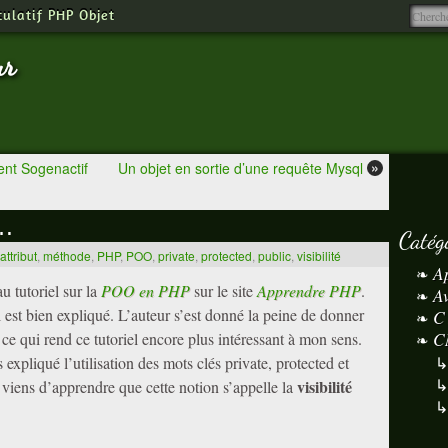
tulatif PHP Objet
ur
»
ment Sogenactif
Un objet en sortie d’une requête Mysql
s…
Catég
attribut
,
méthode
,
PHP
,
POO
,
private
,
protected
,
public
,
visibilité
A
u tutoriel sur la
POO en PHP
sur le site
Apprendre PHP
.
A
riel est bien expliqué. L’auteur s’est donné la peine de donner
C
C
ce qui rend ce tutoriel encore plus intéressant à mon sens.
is expliqué l’utilisation des mots clés private, protected et
visibilité
je viens d’apprendre que cette notion s’appelle la