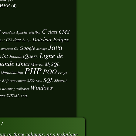
MPP
(4)
C
CMS
class
d
Apache
attribut
Anecdote
Eclipse
Dotclear
date
eur
CSS
design
Java
Google
Git
xpression
héritage
Ligne de
ript
jQuery
Joomla
ande
Linux
MySQL
Maven
PHP
POO
Optimisation
Projet
SQL
x
SEO
Référencement
Sécurité
Shell
Windows
l Rewriting
Wallpaper
ess
XHTML
XML
 !
ur or three columns: or a technique