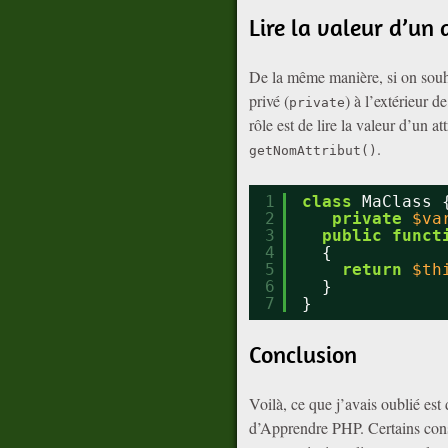
Lire la valeur d’un 
De la même manière, si on souhai
privé (
) à l’extérieur de
private
rôle est de lire la valeur d’un 
.
getNomAttribut()
1
class
MaClass 
2
private
$va
3
public
funct
4
{
5
return
$th
6
}
7
}
Conclusion
Voilà, ce que j’avais oublié es
d’Apprendre PHP. Certains consei