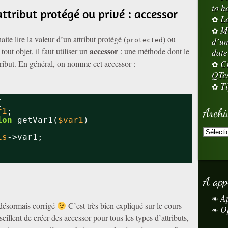
to h
attribut protégé ou privé : accessor
L
M
te lire la valeur d’un attribut protégé (
) ou
d’un
protected
accessor
 tout objet, il faut utiliser un
: une méthode dont le
date
Cr
attribut. En général, on nomme cet accessor :
QTe
Ti
{
Archi
r1
;
ion
getVar1(
$var1
)
is
->var1;
A app
A
t désormais corrigé
C’est très bien expliqué sur le cours
O
llent de créer des accessor pour tous les types d’attributs,