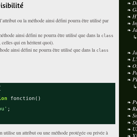
D
isibilité
G
H
l’attribut ou la méthode ainsi défini pourra être utilisé par
I
J
 méthode ainsi défini ne pourra être utilisé que dans la
class
, celles qui en héritent quoi).
thode ainsi défini ne pourra être utilisé que dans la
class
J
L
O
P
P
{
;
ion
fonction()
P
R
ou'
;
S
S
U
on utilise un attribut ou une méthode protégée ou privée à
X