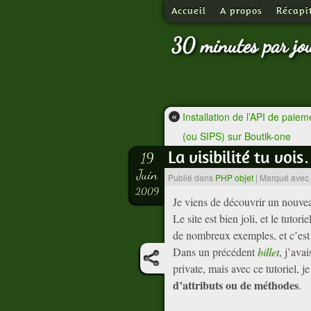
Accueil
A propos
Récapi
30 minutes par jo
«
Installation de l’API de paie
(ou SIPS) sur Boutik-one
La visibilité tu voi
19
Juin
Publié dans
PHP objet
|
Marqué avec
2009
Je viens de découvrir un nouvea
Le site est bien joli, et le tuto
de nombreux exemples, et c’est 
Dans un précédent
billet
, j’ava
private, mais avec ce tutoriel, 
d’attributs ou de méthodes
.