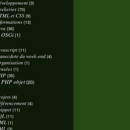
éveloppement
(3)
eekeries
(70)
TML et CSS
(9)
nformations
(13)
ava
(36)
OSGi
(1)
avascript
(11)
'anecdote du week-end
(4)
rganisation
(1)
ensées
(1)
HP
(35)
PHP objet
(20)
rojets
(4)
éférencement
(4)
nippet
(11)
QL
(11)
ML
(1)
ML
(3)