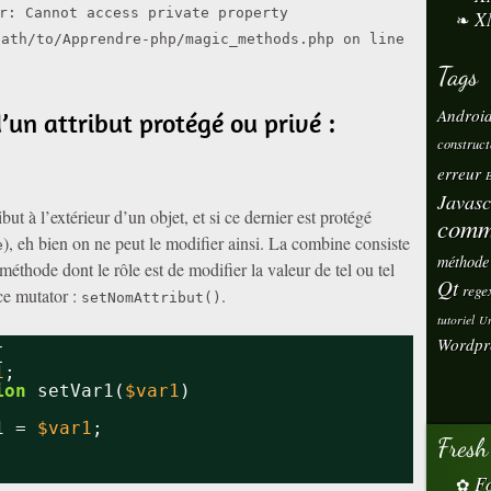
r: Cannot access private property
X
path/to/Apprendre-php/magic_methods.php on line
Tags
Androi
’un attribut protégé ou privé :
construct
erreur
E
Javasc
but à l’extérieur d’un objet, et si ce dernier est protégé
comm
), eh bien on ne peut le modifier ainsi. La combine consiste
e
méthode
méthode dont le rôle est de modifier la valeur de tel ou tel
Qt
rege
ce mutator :
.
setNomAttribut()
tutoriel
Ur
Wordpr
{
1
;
ion
setVar1(
$var1
)
1 = 
$var1
;
Fresh
Fo