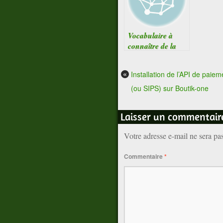
Vocabulaire à
connaître de la
POO
«
Installation de l’API de paie
(ou SIPS) sur Boutik-one
Laisser un commentair
Votre adresse e-mail ne sera pa
Commentaire
*