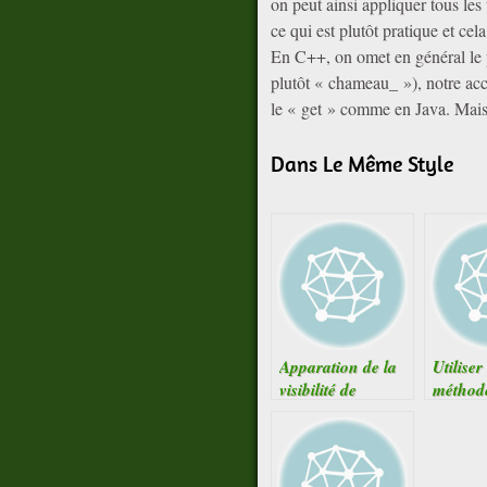
on peut ainsi appliquer tous les
ce qui est plutôt pratique et cel
En C++, on omet en général le p
plutôt « chameau_ »), notre ac
le « get » comme en Java. Mais 
Dans Le Même Style
Apparation de la
Utiliser
visibilité de
méthode
méthodes
attribu
prédéfinies en
autre c
PHP 5