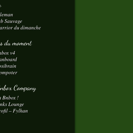
r
dleman
eb Sauvage
arrior du dimanche
ts du moment
nbox v4
anboard
osibrain
ompoter
Bnbox Company
a Bnbox !
inks Lounge
ofil – Fylhan