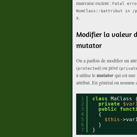
mauvaise escient :
Fatal erro
NomClass::$attribut in /
X.
Modifier la valeur d
mutator
On a parfois de modifier un attri
(
) ou privé (
protected
privat
mutator
à utilise le
qui est une 
attribut. En général on nomme 
1
class
MaClass 
2
private
$var
3
public
funct
4
{
5
$this
->var
6
}
7
}