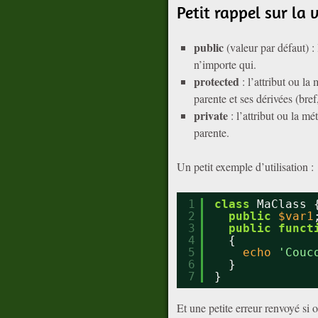
Petit rappel sur la v
public
(valeur par défaut) : 
n’importe qui.
protected
: l’attribut ou la
parente et ses dérivées (bref
private
: l’attribut ou la mé
parente.
Un petit exemple d’utilisation :
1
class
MaClass 
2
public
$var1
3
public
funct
4
{
5
echo
'Couc
6
}
7
}
Et une petite erreur renvoyé si 