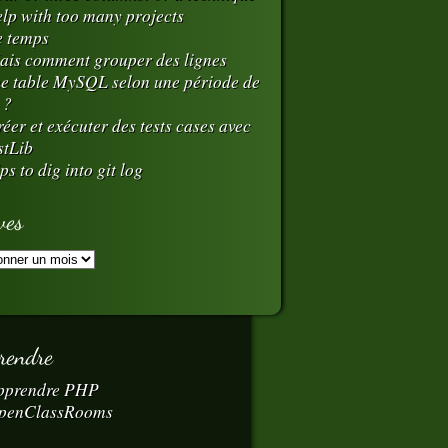
elp with too many projects
e temps
ais comment grouper des lignes
e table MySQL selon une période de
 ?
éer et exécuter des tests cases avec
stLib
ps to dig into git log
ves
rendre
pprendre PHP
penClassRooms