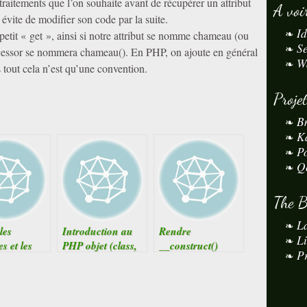
 traitements que l’on souhaite avant de récupérer un attribut
A voi
a évite de modifier son code par la suite.
I
etit « get », ainsi si notre attribut se nomme chameau (ou
S
cessor se nommera chameau(). En PHP, on ajoute en général
W
tout cela n’est qu’une convention.
Proje
B
K
P
Q
The 
L
 les
Introduction au
Rendre
L
s et les
PHP objet (class,
__construct()
Pr
ts d’une
objet, attribut,
comptatible PHP 4
lass
méthode)