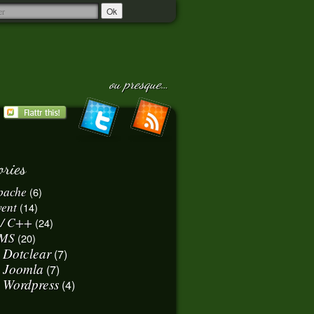
ou presque…
ories
pache
(6)
vent
(14)
 / C++
(24)
MS
(20)
Dotclear
(7)
Joomla
(7)
Wordpress
(4)